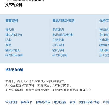
找不到資料
賽事資料
賽馬消息及資訊
分析工
報名表
賽馬消息
速勢能
排位表(本地)
賽馬新聞資料庫
賽日數
賠率
主要賽事
初出馬
賽果
馬匹資料
騎練配
騎師分場表
騎師資料
馬匹搬
練馬師分場表
練馬師資料
貼士指
博彩要有節制
未滿十八歲人士不得投注或進入可投注的地方。
向非法或海外莊家下注，即屬違法，且可被判監禁。
切勿沉迷賭博，如需尋求輔導協助，可致電平和基金熱線1834 633。
常見問題
|
聯絡我們
|
傳媒專用區
|
網頁指南
|
規例
|
提倡有節制博彩
|
私隱