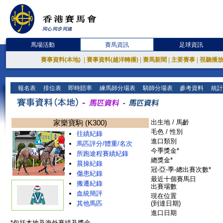
馬場活動
賽馬資訊
足球資訊
賽事資料(本地)
|
賽事資料(越洋轉播)
|
賽馬新聞
|
主要賽事
|
視聽播
報名表
排位表
即時賠率
練馬師分場表
騎師分場表
參考資料
統計
家樂寶駒 (K300)
出生地 / 馬齡
毛色 / 性別
往績紀錄
進口類別
馬匹評分/體重/名次
今季獎金*
所跑途程賽績紀錄
總獎金*
晨操紀錄
冠-亞-季-總出賽次數*
傷患紀錄
最近十個賽馬日
搬遷紀錄
出賽場數
血統簡評
現在位置
其他馬匹
(到達日期)
進口日期
*包括本地及海外賽績及獎金