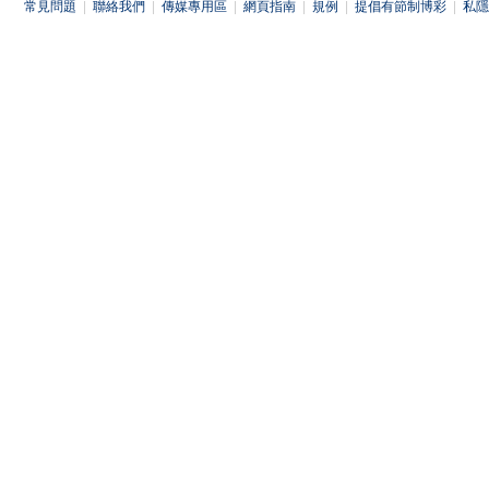
常見問題
|
聯絡我們
|
傳媒專用區
|
網頁指南
|
規例
|
提倡有節制博彩
|
私隱