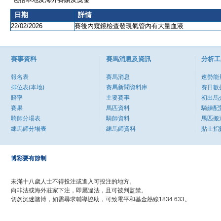
日期
詳情
22/02/2026
賽後內窺鏡檢查發現氣管內有大量血液
賽事資料
賽馬消息及資訊
分析工
報名表
賽馬消息
速勢能
排位表(本地)
賽馬新聞資料庫
賽日數
賠率
主要賽事
初出馬
賽果
馬匹資料
騎練配
騎師分場表
騎師資料
馬匹搬
練馬師分場表
練馬師資料
貼士指
博彩要有節制
未滿十八歲人士不得投注或進入可投注的地方。
向非法或海外莊家下注，即屬違法，且可被判監禁。
切勿沉迷賭博，如需尋求輔導協助，可致電平和基金熱線1834 633。