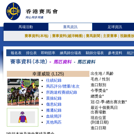
馬場活動
賽馬資訊
足球資訊
賽事資料(本地)
|
賽事資料(越洋轉播)
|
賽馬新聞
|
主要賽事
|
視聽播
報名表
排位表
即時賠率
練馬師分場表
騎師分場表
參考資料
統計
幸運威龍 (L125)
出生地 / 馬齡
毛色 / 性別
往績紀錄
進口類別
馬匹評分/體重/名次
今季獎金*
所跑途程賽績紀錄
總獎金*
晨操紀錄
冠-亞-季-總出賽次數*
傷患紀錄
最近十個賽馬日
搬遷紀錄
出賽場數
血統簡評
現在位置
其他馬匹
(到達日期)
進口日期
*包括本地及海外賽績及獎金