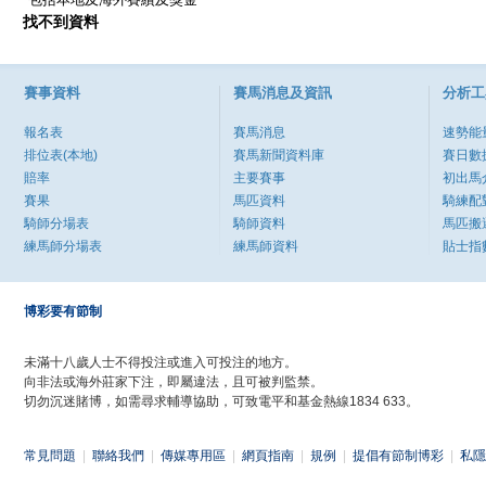
找不到資料
賽事資料
賽馬消息及資訊
分析工
報名表
賽馬消息
速勢能
排位表(本地)
賽馬新聞資料庫
賽日數
賠率
主要賽事
初出馬
賽果
馬匹資料
騎練配
騎師分場表
騎師資料
馬匹搬
練馬師分場表
練馬師資料
貼士指
博彩要有節制
未滿十八歲人士不得投注或進入可投注的地方。
向非法或海外莊家下注，即屬違法，且可被判監禁。
切勿沉迷賭博，如需尋求輔導協助，可致電平和基金熱線1834 633。
常見問題
|
聯絡我們
|
傳媒專用區
|
網頁指南
|
規例
|
提倡有節制博彩
|
私隱