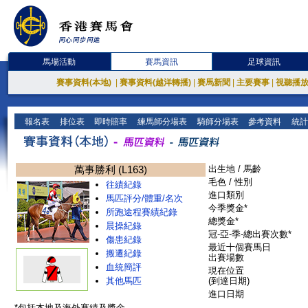
馬場活動
賽馬資訊
足球資訊
賽事資料(本地)
|
賽事資料(越洋轉播)
|
賽馬新聞
|
主要賽事
|
視聽播
報名表
排位表
即時賠率
練馬師分場表
騎師分場表
參考資料
統計
萬事勝利 (L163)
出生地 / 馬齡
毛色 / 性別
往績紀錄
進口類別
馬匹評分/體重/名次
今季獎金*
所跑途程賽績紀錄
總獎金*
晨操紀錄
冠-亞-季-總出賽次數*
傷患紀錄
最近十個賽馬日
搬遷紀錄
出賽場數
血統簡評
現在位置
其他馬匹
(到達日期)
進口日期
*包括本地及海外賽績及獎金