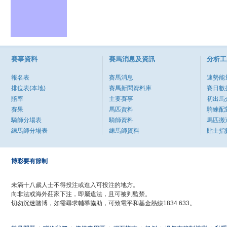
賽事資料
賽馬消息及資訊
分析工
報名表
賽馬消息
速勢能
排位表(本地)
賽馬新聞資料庫
賽日數
賠率
主要賽事
初出馬
賽果
馬匹資料
騎練配
騎師分場表
騎師資料
馬匹搬
練馬師分場表
練馬師資料
貼士指
博彩要有節制
未滿十八歲人士不得投注或進入可投注的地方。
向非法或海外莊家下注，即屬違法，且可被判監禁。
切勿沉迷賭博，如需尋求輔導協助，可致電平和基金熱線1834 633。