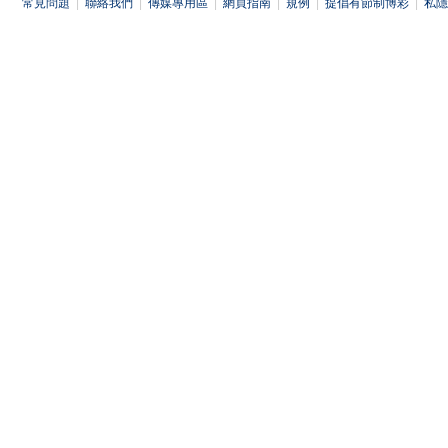
常見問題
|
聯絡我們
|
傳媒專用區
|
網頁指南
|
規例
|
提倡有節制博彩
|
私隱