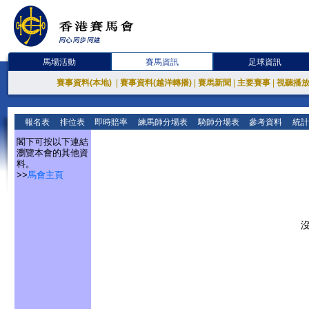
馬場活動
賽馬資訊
足球資訊
賽事資料(本地)
|
賽事資料(越洋轉播)
|
賽馬新聞
|
主要賽事
|
視聽播
報名表
排位表
即時賠率
練馬師分場表
騎師分場表
參考資料
統計
閣下可按以下連結
瀏覽本會的其他資
料。
>>
馬會主頁