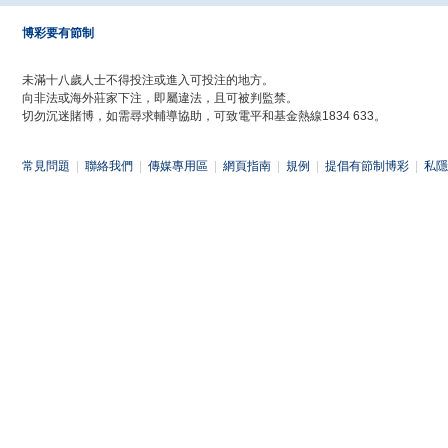
博彩要有節制
未滿十八歲人士不得投注或進入可投注的地方。
向非法或海外莊家下注，即屬違法，且可被判監禁。
切勿沉迷賭博，如需尋求輔導協助，可致電平和基金熱線1834 633。
常見問題
|
聯絡我們
|
傳媒專用區
|
網頁指南
|
規例
|
提倡有節制博彩
|
私隱