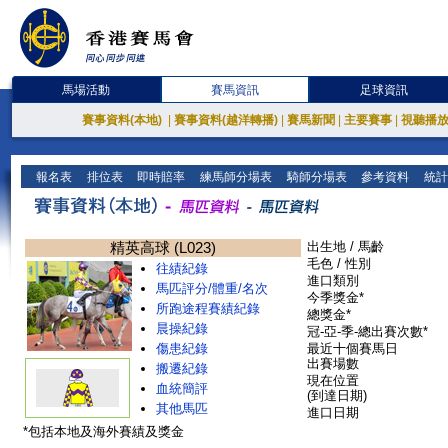
馬場活動
賽馬資訊
足球資訊
賽事資料(本地)
|
賽事資料(越洋轉播)
|
賽馬新聞
|
主要賽事
|
視聽播
報名表
排位表
即時賠率
練馬師分場表
騎師分場表
參考資料
統計
精英高球 (L023)
出生地 / 馬齡
毛色 / 性別
往績紀錄
進口類別
馬匹評分/體重/名次
今季獎金*
所跑途程賽績紀錄
總獎金*
晨操紀錄
冠-亞-季-總出賽次數*
傷患紀錄
最近十個賽馬日
出賽場數
搬遷紀錄
現在位置
血統簡評
(到達日期)
其他馬匹
進口日期
*包括本地及海外賽績及獎金