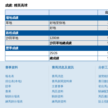
成績: 精英高球
場地成績
草地
好地至快地
好地
路程成績
沙田草地
1200米
沙田草地總成績
歷季成績
25/26
總成績
賽事資料
賽馬消息及資訊
分析工
報名表
賽馬消息
速勢能
排位表(本地)
賽馬新聞資料庫
賽日數
賠率
主要賽事
初出馬
賽果
馬匹資料
騎練配
騎師分場表
騎師資料
馬匹搬
練馬師分場表
練馬師資料
貼士指