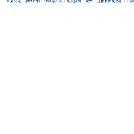
常見問題
|
聯絡我們
|
傳媒專用區
|
網頁指南
|
規例
|
提倡有節制博彩
|
私隱