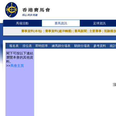
馬場活動
賽馬資訊
足球資訊
賽事資料(本地)
|
賽事資料(越洋轉播)
|
賽馬新聞
|
主要賽事
|
視聽播
報名表
排位表
即時賠率
練馬師分場表
騎師分場表
參考資料
統計
閣下可按以下連結
瀏覽本會的其他資
料。
>>
馬會主頁