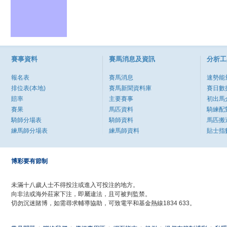
賽事資料
賽馬消息及資訊
分析工
報名表
賽馬消息
速勢能
排位表(本地)
賽馬新聞資料庫
賽日數
賠率
主要賽事
初出馬
賽果
馬匹資料
騎練配
騎師分場表
騎師資料
馬匹搬
練馬師分場表
練馬師資料
貼士指
博彩要有節制
未滿十八歲人士不得投注或進入可投注的地方。
向非法或海外莊家下注，即屬違法，且可被判監禁。
切勿沉迷賭博，如需尋求輔導協助，可致電平和基金熱線1834 633。