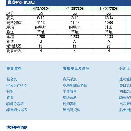
寶成智好 (K301)
08/07/2026
24/06/2026
19/02/2026
評分
55
55
55
賽果
8/12
3/12
13/14
馬匹體重
1113
1120
1088
馬場
跑馬地
跑馬地
沙田
跑道
草地
草地
草地
途程
1200
1200
1200
賽道
B
A
A
場地狀況
好
好
好
賽事班次
4
4
4
賽事資料
賽馬消息及資訊
分析工
報名表
賽馬消息
速勢能
排位表(本地)
賽馬新聞資料庫
賽日數
賠率
主要賽事
初出馬
賽果
馬匹資料
騎練配
騎師分場表
騎師資料
馬匹搬
練馬師分場表
練馬師資料
貼士指
博彩要有節制