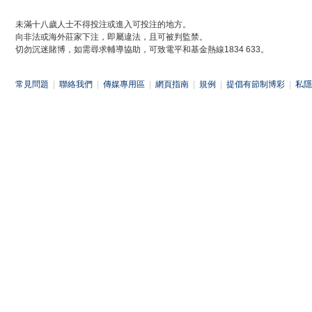
未滿十八歲人士不得投注或進入可投注的地方。
向非法或海外莊家下注，即屬違法，且可被判監禁。
切勿沉迷賭博，如需尋求輔導協助，可致電平和基金熱線1834 633。
常見問題
|
聯絡我們
|
傳媒專用區
|
網頁指南
|
規例
|
提倡有節制博彩
|
私隱