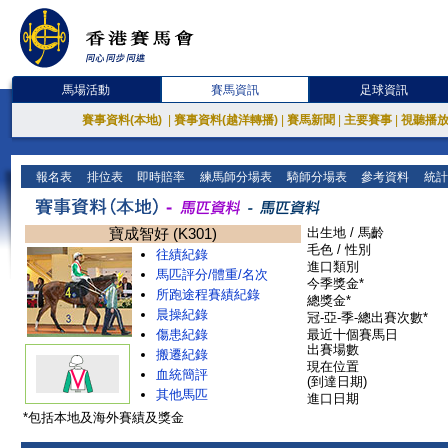
馬場活動
賽馬資訊
足球資訊
賽事資料(本地)
|
賽事資料(越洋轉播)
|
賽馬新聞
|
主要賽事
|
視聽播
報名表
排位表
即時賠率
練馬師分場表
騎師分場表
參考資料
統計
寶成智好 (K301)
出生地 / 馬齡
毛色 / 性別
往績紀錄
進口類別
馬匹評分/體重/名次
今季獎金*
所跑途程賽績紀錄
總獎金*
晨操紀錄
冠-亞-季-總出賽次數*
傷患紀錄
最近十個賽馬日
出賽場數
搬遷紀錄
現在位置
血統簡評
(到達日期)
其他馬匹
進口日期
*包括本地及海外賽績及獎金