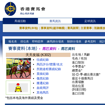
馬場活動
賽馬資訊
足球資訊
賽事資料(本地)
|
賽事資料(越洋轉播)
|
賽馬新聞
|
主要賽事
|
視聽播
報名表
排位表
即時賠率
練馬師分場表
騎師分場表
參考資料
統計
天天友福 (K302)
出生地 / 馬齡
毛色 / 性別
往績紀錄
進口類別
馬匹評分/體重/名次
今季獎金*
所跑途程賽績紀錄
總獎金*
晨操紀錄
冠-亞-季-總出賽次數*
傷患紀錄
最近十個賽馬日
出賽場數
搬遷紀錄
現在位置
血統簡評
(到達日期)
其他馬匹
進口日期
*包括本地及海外賽績及獎金