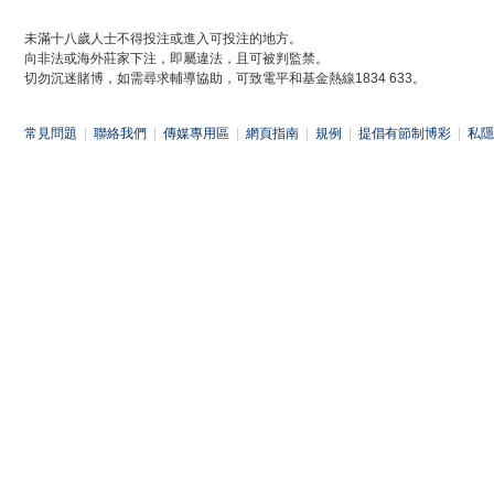
未滿十八歲人士不得投注或進入可投注的地方。
向非法或海外莊家下注，即屬違法，且可被判監禁。
切勿沉迷賭博，如需尋求輔導協助，可致電平和基金熱線1834 633。
常見問題
|
聯絡我們
|
傳媒專用區
|
網頁指南
|
規例
|
提倡有節制博彩
|
私隱