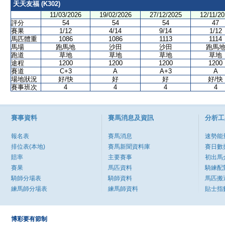
天天友福 (K302)
11/03/2026
19/02/2026
27/12/2025
12/11/20
評分
54
54
54
47
賽果
1/12
4/14
9/14
1/12
馬匹體重
1086
1086
1113
1114
馬場
跑馬地
沙田
沙田
跑馬
跑道
草地
草地
草地
草地
途程
1200
1200
1200
1200
賽道
C+3
A
A+3
A
場地狀況
好/快
好
好
好/快
賽事班次
4
4
4
4
賽事資料
賽馬消息及資訊
分析工
報名表
賽馬消息
速勢能
排位表(本地)
賽馬新聞資料庫
賽日數
賠率
主要賽事
初出馬
賽果
馬匹資料
騎練配
騎師分場表
騎師資料
馬匹搬
練馬師分場表
練馬師資料
貼士指
博彩要有節制