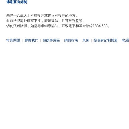
博彩要有節制
未滿十八歲人士不得投注或進入可投注的地方。
向非法或海外莊家下注，即屬違法，且可被判監禁。
切勿沉迷賭博，如需尋求輔導協助，可致電平和基金熱線1834 633。
常見問題
|
聯絡我們
|
傳媒專用區
|
網頁指南
|
規例
|
提倡有節制博彩
|
私隱