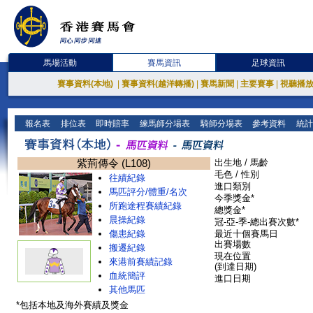
馬場活動
賽馬資訊
足球資訊
賽事資料(本地)
|
賽事資料(越洋轉播)
|
賽馬新聞
|
主要賽事
|
視聽播
報名表
排位表
即時賠率
練馬師分場表
騎師分場表
參考資料
統計
紫荊傳令 (L108)
出生地 / 馬齡
毛色 / 性別
往績紀錄
進口類別
馬匹評分/體重/名次
今季獎金*
所跑途程賽績紀錄
總獎金*
晨操紀錄
冠-亞-季-總出賽次數*
傷患紀錄
最近十個賽馬日
出賽場數
搬遷紀錄
現在位置
來港前賽績記錄
(到達日期)
血統簡評
進口日期
其他馬匹
*包括本地及海外賽績及獎金