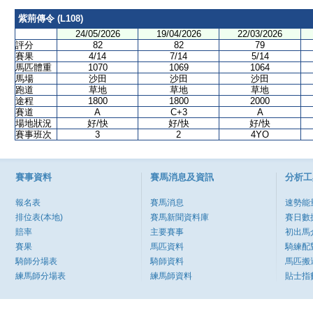
紫荊傳令 (L108)
24/05/2026
19/04/2026
22/03/2026
評分
82
82
79
賽果
4/14
7/14
5/14
馬匹體重
1070
1069
1064
馬場
沙田
沙田
沙田
跑道
草地
草地
草地
途程
1800
1800
2000
賽道
A
C+3
A
場地狀況
好/快
好/快
好/快
賽事班次
3
2
4YO
賽事資料
賽馬消息及資訊
分析工
報名表
賽馬消息
速勢能
排位表(本地)
賽馬新聞資料庫
賽日數
賠率
主要賽事
初出馬
賽果
馬匹資料
騎練配
騎師分場表
騎師資料
馬匹搬
練馬師分場表
練馬師資料
貼士指