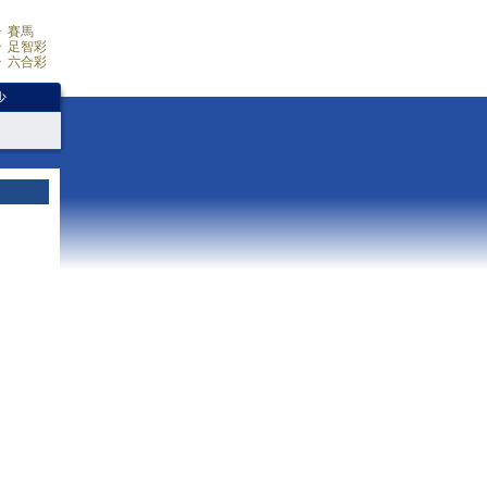
賽馬
足智彩
六合彩
少