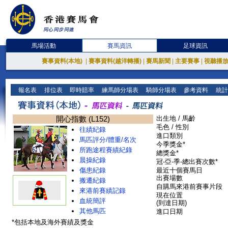
馬場活動
賽馬資訊
足球資訊
賽事資料(本地)
|
賽事資料(越洋轉播)
|
賽馬新聞
|
主要賽事
|
視聽播
報名表
排位表
即時賠率
練馬師分場表
騎師分場表
參考資料
統計
開心指數 (L152)
出生地 / 馬齡
毛色 / 性別
往績紀錄
進口類別
馬匹評分/體重/名次
今季獎金*
所跑途程賽績紀錄
總獎金*
晨操紀錄
冠-亞-季-總出賽次數*
傷患紀錄
最近十個賽馬日
出賽場數
搬遷紀錄
自購馬來港前賽事片段
來港前賽績記錄
現在位置
血統簡評
(到達日期)
其他馬匹
進口日期
*包括本地及海外賽績及獎金