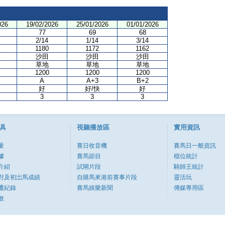
026
19/02/2026
25/01/2026
01/01/2026
77
69
68
2/14
1/14
3/14
1180
1172
1162
沙田
沙田
沙田
草地
草地
草地
1200
1200
1200
A
A+3
B+2
好
好/快
好
3
3
3
具
視聽播放區
實用資訊
量
賽日收音機
賽馬日一般資訊
據
賽馬節目
檔位統計
介紹
試閘片段
騎師王統計
對及初岀馬成績
自購馬來港前賽事片段
靈活玩
遷紀錄
賽馬娛樂新聞
傳媒專用區
數