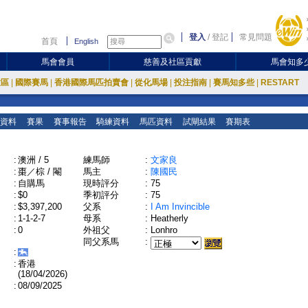
登入
/
登記
常見問題
首頁
English
馬會會員
慈善及社區貢獻
馬會知多
放區
|
國際賽馬
|
香港國際馬匹拍賣會
|
從化馬場
|
投注指南
|
賽馬知多些
|
RESTART
資料
賽果
賽事報告
騎練資料
馬匹資料
試閘結果
賽期表
:
澳洲 / 5
練馬師
:
文家良
:
棗／棕 / 閹
馬主
:
陳國民
:
自購馬
現時評分
:
75
:
$0
季初評分
:
75
:
$3,397,200
父系
:
I Am Invincible
:
1-1-2-7
母系
:
Heatherly
:
0
外祖父
:
Lonhro
同父系馬
:
:
:
香港
(18/04/2026)
:
08/09/2025