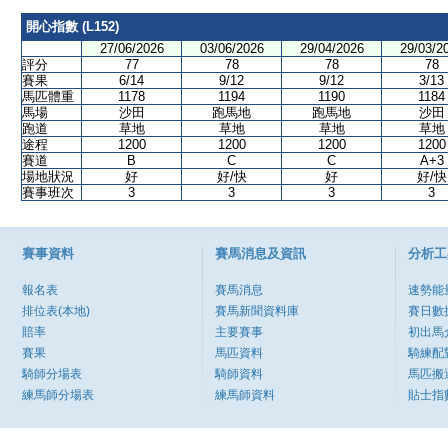
開心指數 (L152)
27/06/2026
03/06/2026
29/04/2026
29/03/2
評分
77
78
78
78
賽果
6/14
9/12
9/12
3/13
馬匹體重
1178
1194
1190
1184
馬場
沙田
跑馬地
跑馬地
沙田
跑道
草地
草地
草地
草地
途程
1200
1200
1200
1200
賽道
B
C
C
A+3
場地狀況
好
好/快
好
好/快
賽事班次
3
3
3
3
賽事資料
賽馬消息及資訊
分析工
報名表
賽馬消息
速勢能
排位表(本地)
賽馬新聞資料庫
賽日數
賠率
主要賽事
初出馬
賽果
馬匹資料
騎練配
騎師分場表
騎師資料
馬匹搬
練馬師分場表
練馬師資料
貼士指