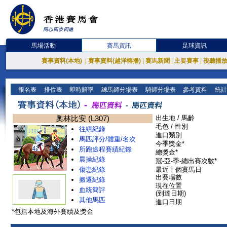
馬場活動
賽馬資訊
足球資訊
賽事資料(本地)
|
賽事資料(越洋轉播)
|
賽馬新聞
|
主要賽事
|
視聽播
報名表
排位表
即時賠率
練馬師分場表
騎師分場表
參考資料
統計
奧林比安 (L307)
出生地 / 馬齡
毛色 / 性別
往績紀錄
進口類別
馬匹評分/體重/名次
今季獎金*
所跑途程賽績紀錄
總獎金*
晨操紀錄
冠-亞-季-總出賽次數*
傷患紀錄
最近十個賽馬日
出賽場數
搬遷紀錄
現在位置
血統簡評
(到達日期)
其他馬匹
進口日期
*包括本地及海外賽績及獎金