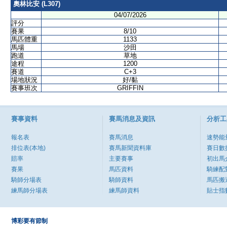
奧林比安 (L307)
04/07/2026
評分
賽果
8/10
馬匹體重
1133
馬場
沙田
跑道
草地
途程
1200
賽道
C+3
場地狀況
好/黏
賽事班次
GRIFFIN
賽事資料
賽馬消息及資訊
分析工
報名表
賽馬消息
速勢能
排位表(本地)
賽馬新聞資料庫
賽日數
賠率
主要賽事
初出馬
賽果
馬匹資料
騎練配
騎師分場表
騎師資料
馬匹搬
練馬師分場表
練馬師資料
貼士指
博彩要有節制