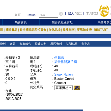
登入
/
登記
常見問題
首頁
English
馬會會員
慈善及社區貢獻
馬會知多
放區
|
國際賽馬
|
香港國際馬匹拍賣會
|
從化馬場
|
投注指南
|
賽馬知多些
|
RESTART
資料
賽果
賽事報告
騎練資料
馬匹資料
試閘結果
賽期表
:
愛爾蘭 / 3
練馬師
:
伍鵬志
:
棗 / 閹
馬主
:
梁景裕與莫芷韻
:
自購新馬
現時評分
:
48
:
$0
季初評分
:
48
:
$0
父系
:
Sioux Nation
:
0-0-0-2
母系
:
Easter Orchid
:
0
外祖父
:
Camelot
同父系馬
:
:
從化
(10/07/2026)
:
20/12/2025