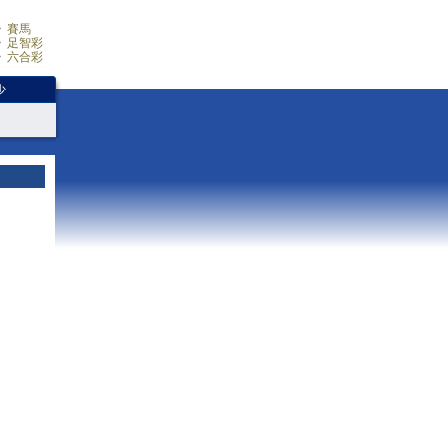
賽馬
足智彩
六合彩
少