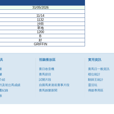
31/05/2026
11/14
1132
沙田
草地
1200
B
好
GRIFFIN
具
視聽播放區
實用資訊
量
賽日收音機
賽馬日一般資訊
據
賽馬節目
檔位統計
介紹
試閘片段
騎師王統計
對及初岀馬成績
自購馬來港前賽事片段
靈活玩
遷紀錄
賽馬娛樂新聞
傳媒專用區
數