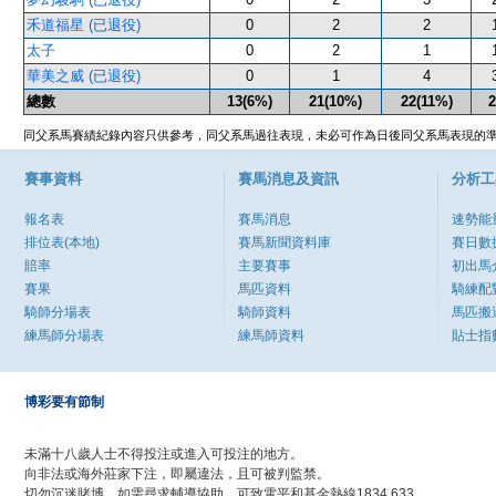
禾道福星 (已退役)
0
2
2
太子
0
2
1
華美之威 (已退役)
0
1
4
總數
13(6%)
21(10%)
22(11%)
2
同父系馬賽績紀錄內容只供參考，同父系馬過往表現，未必可作為日後同父系馬表現的
賽事資料
賽馬消息及資訊
分析工
報名表
賽馬消息
速勢能
排位表(本地)
賽馬新聞資料庫
賽日數
賠率
主要賽事
初出馬
賽果
馬匹資料
騎練配
騎師分場表
騎師資料
馬匹搬
練馬師分場表
練馬師資料
貼士指
博彩要有節制
未滿十八歲人士不得投注或進入可投注的地方。
向非法或海外莊家下注，即屬違法，且可被判監禁。
切勿沉迷賭博，如需尋求輔導協助，可致電平和基金熱線1834 633。