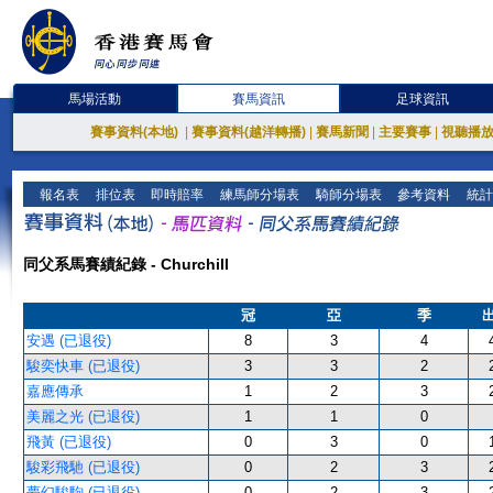
馬場活動
賽馬資訊
足球資訊
賽事資料(本地)
|
賽事資料(越洋轉播)
|
賽馬新聞
|
主要賽事
|
視聽播
報名表
排位表
即時賠率
練馬師分場表
騎師分場表
參考資料
統計
同父系馬賽績紀錄 - Churchill
冠
亞
季
安遇 (已退役)
8
3
4
駿奕快車 (已退役)
3
3
2
嘉應傳承
1
2
3
美麗之光 (已退役)
1
1
0
飛黃 (已退役)
0
3
0
駿彩飛馳 (已退役)
0
2
3
夢幻駿駒 (已退役)
0
2
3