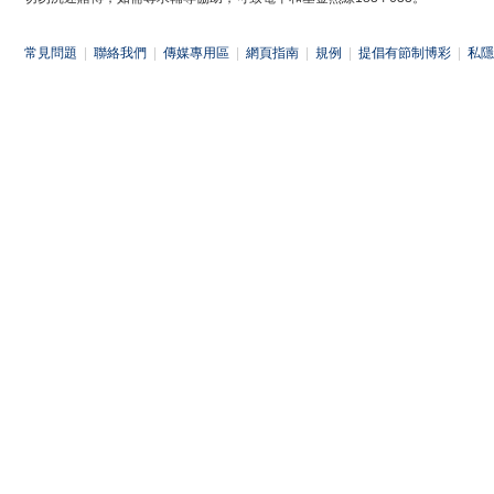
常見問題
|
聯絡我們
|
傳媒專用區
|
網頁指南
|
規例
|
提倡有節制博彩
|
私隱