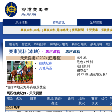
馬場活動
賽馬資訊
足球資訊
賽事資料(本地)
|
賽事資料(越洋轉播)
|
賽馬新聞
|
主要賽事
|
視聽播
報名表
排位表
即時賠率
練馬師分場表
騎師分場表
參考資料
統計
天天耍樂 (J232) (已退役)
出生地
毛色 / 性別
往績紀錄
進口類別
其他馬匹
總獎金*
冠-亞-季-總出賽次數*
*包括本地及海外賽績及獎金
馬匹往績紀錄 - 天天耍樂
場次
名次
日期
馬場/跑道/
途程
場地
賽事
檔位
賽道
狀況
班次
25/26
馬季