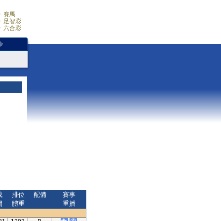
賽馬
足智彩
六合彩
少
成
排位
配備
賽事
間
體重
重播