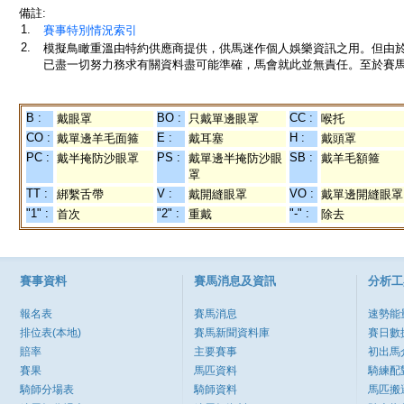
備註:
1.
賽事特別情況索引
2.
模擬鳥瞰重溫由特約供應商提供，供馬迷作個人娛樂資訊之用。但由
已盡一切努力務求有關資料盡可能準確，馬會就此並無責任。至於賽馬
B :
BO :
CC :
戴眼罩
只戴單邊眼罩
喉托
CO :
E :
H :
戴單邊羊毛面箍
戴耳塞
戴頭罩
PC :
PS :
SB :
戴半掩防沙眼罩
戴單邊半掩防沙眼
戴羊毛額箍
罩
TT :
V :
VO :
綁繫舌帶
戴開縫眼罩
戴單邊開縫眼罩
"1" :
"2" :
"-" :
首次
重戴
除去
賽事資料
賽馬消息及資訊
分析工
報名表
賽馬消息
速勢能
排位表(本地)
賽馬新聞資料庫
賽日數
賠率
主要賽事
初出馬
賽果
馬匹資料
騎練配
騎師分場表
騎師資料
馬匹搬