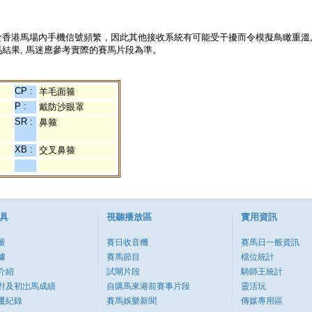
於香港馬場內手機信號頻繁，因此其他接收系統有可能受干擾而令模擬鳥瞰重溫
結果, 馬迷應參考實際的賽馬片段為準。
CP :
羊毛面箍
P :
戴防沙眼罩
SR :
鼻箍
XB :
交叉鼻箍
具
視聽播放區
實用資訊
量
賽日收音機
賽馬日一般資訊
據
賽馬節目
檔位統計
介紹
試閘片段
騎師王統計
對及初岀馬成績
自購馬來港前賽事片段
靈活玩
遷紀錄
賽馬娛樂新聞
傳媒專用區