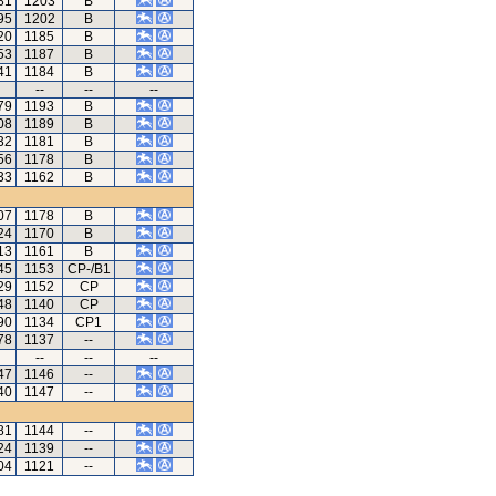
81
1203
B
95
1202
B
20
1185
B
53
1187
B
41
1184
B
--
--
--
79
1193
B
08
1189
B
32
1181
B
56
1178
B
33
1162
B
07
1178
B
24
1170
B
13
1161
B
45
1153
CP-/B1
29
1152
CP
48
1140
CP
90
1134
CP1
78
1137
--
--
--
--
47
1146
--
40
1147
--
81
1144
--
24
1139
--
04
1121
--