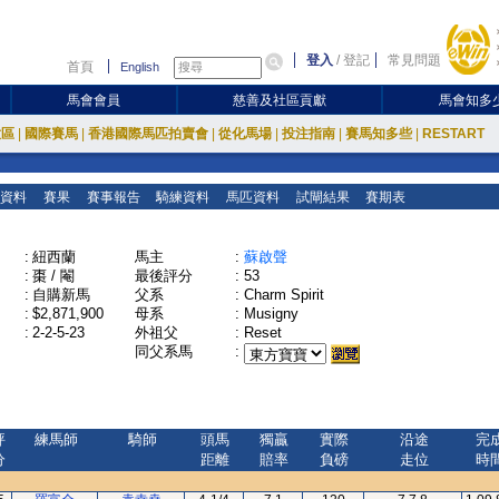
登入
/
登記
常見問題
首頁
English
馬會會員
慈善及社區貢獻
馬會知多
放區
|
國際賽馬
|
香港國際馬匹拍賣會
|
從化馬場
|
投注指南
|
賽馬知多些
|
RESTART
資料
賽果
賽事報告
騎練資料
馬匹資料
試閘結果
賽期表
:
紐西蘭
馬主
:
蘇啟聲
:
棗 / 閹
最後評分
:
53
:
自購新馬
父系
:
Charm Spirit
:
$2,871,900
母系
:
Musigny
:
2-2-5-23
外祖父
:
Reset
同父系馬
:
評
練馬師
騎師
頭馬
獨贏
實際
沿途
完
分
距離
賠率
負磅
走位
時