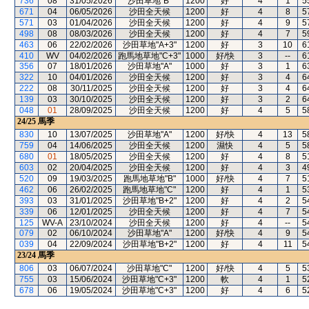
736
08
31/05/2026
沙田草地"B"
1200
好
4
1
5
671
04
06/05/2026
沙田全天候
1200
好
4
8
5
571
03
01/04/2026
沙田全天候
1200
好
4
9
5
498
08
08/03/2026
沙田全天候
1200
好
4
7
5
463
06
22/02/2026
沙田草地"A+3"
1200
好
3
10
6
410
WV
04/02/2026
跑馬地草地"C+3"
1000
好/快
3
--
6
356
07
18/01/2026
沙田草地"A"
1000
好
3
1
6
322
10
04/01/2026
沙田全天候
1200
好
3
4
6
222
08
30/11/2025
沙田全天候
1200
好
3
4
6
139
03
30/10/2025
沙田全天候
1200
好
3
2
6
048
01
28/09/2025
沙田全天候
1200
好
4
5
5
24/25
馬季
830
10
13/07/2025
沙田草地"A"
1200
好/快
4
13
5
759
04
14/06/2025
沙田全天候
1200
濕快
4
5
5
680
01
18/05/2025
沙田全天候
1200
好
4
8
5
603
02
20/04/2025
沙田全天候
1200
好
4
3
4
520
09
19/03/2025
跑馬地草地"B"
1000
好/快
4
7
5
462
06
26/02/2025
跑馬地草地"C"
1200
好
4
1
5
393
03
31/01/2025
沙田草地"B+2"
1200
好
4
2
5
339
06
12/01/2025
沙田全天候
1200
好
4
7
5
125
WV-A
23/10/2024
沙田全天候
1200
好
4
--
5
079
02
06/10/2024
沙田草地"A"
1200
好/快
4
9
5
039
04
22/09/2024
沙田草地"B+2"
1200
好
4
11
5
23/24
馬季
806
03
06/07/2024
沙田草地"C"
1200
好/快
4
5
5
755
03
15/06/2024
沙田草地"C+3"
1200
軟
4
1
5
678
06
19/05/2024
沙田草地"C+3"
1200
好
4
6
5