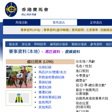
馬場活動
賽馬資訊
足球資訊
賽事資料(本地)
|
賽事資料(越洋轉播)
|
賽馬新聞
|
主要賽事
|
視聽播
報名表
排位表
即時賠率
練馬師分場表
騎師分場表
參考資料
統計
繼往開來 (L096)
出生地 / 馬齡
毛色 / 性別
往績紀錄
進口類別
馬匹評分/體重/名次
今季獎金*
所跑途程賽績紀錄
總獎金*
晨操紀錄
冠-亞-季-總出賽次數*
傷患紀錄
最近十個賽馬日
搬遷紀錄
出賽場數
來港前賽績記錄
自購馬來港前賽事片段
血統簡評
現在位置
(到達日期)
其他馬匹
進口日期