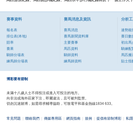
賽事資料
賽馬消息及資訊
分析工
報名表
賽馬消息
速勢能
排位表(本地)
賽馬新聞資料庫
賽日數
賠率
主要賽事
初出馬
賽果
馬匹資料
騎練配
騎師分場表
騎師資料
馬匹搬
練馬師分場表
練馬師資料
貼士指
博彩要有節制
未滿十八歲人士不得投注或進入可投注的地方。
向非法或海外莊家下注，即屬違法，且可被判監禁。
切勿沉迷賭博，如需尋求輔導協助，可致電平和基金熱線1834 633。
常見問題
|
聯絡我們
|
傳媒專用區
|
網頁指南
|
規例
|
提倡有節制博彩
|
私隱