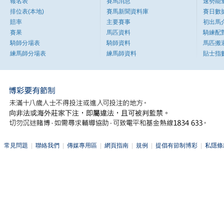
報名表
賽馬消息
速勢能
排位表(本地)
賽馬新聞資料庫
賽日數
賠率
主要賽事
初出馬
賽果
馬匹資料
騎練配
騎師分場表
騎師資料
馬匹搬
練馬師分場表
練馬師資料
貼士指
常見問題
|
聯絡我們
|
傳媒專用區
|
網頁指南
|
規例
|
提倡有節制博彩
|
私隱條