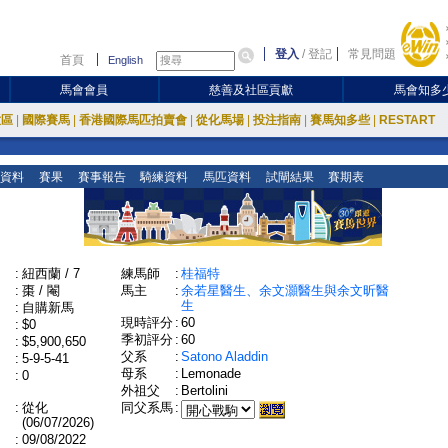
登入
/
登記
常見問題
首頁
English
馬會會員
慈善及社區貢獻
馬會知多
放區
|
國際賽馬
|
香港國際馬匹拍賣會
|
從化馬場
|
投注指南
|
賽馬知多些
|
RESTART
資料
賽果
賽事報告
騎練資料
馬匹資料
試閘結果
賽期表
:
紐西蘭 / 7
練馬師
:
桂福特
:
棗 / 閹
馬主
:
余若星醫生、余文灝醫生與余文昕醫
生
:
自購新馬
現時評分
:
60
:
$0
季初評分
:
60
:
$5,900,650
父系
:
Satono Aladdin
:
5-9-5-41
母系
:
Lemonade
:
0
外祖父
:
Bertolini
:
從化
同父系馬
:
(06/07/2026)
:
09/08/2022