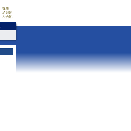
賽馬
足智彩
六合彩
少