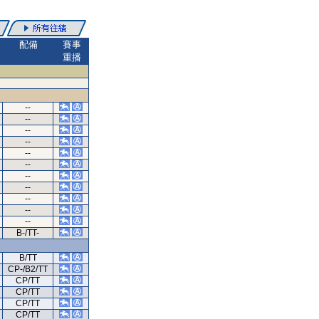
配備
賽事
重播
--
--
--
--
--
--
--
--
--
--
--
B-/TT-
B/TT
CP-/B2/TT
CP/TT
CP/TT
CP/TT
CP/TT