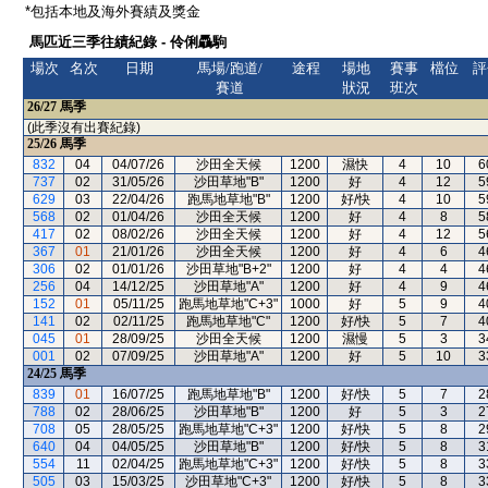
*包括本地及海外賽績及獎金
馬匹近三季往績紀錄 - 伶俐驫駒
場次
名次
日期
馬場/跑道/
途程
場地
賽事
檔位
評
賽道
狀況
班次
26/27
馬季
(此季沒有出賽紀錄)
25/26
馬季
832
04
04/07/26
沙田全天候
1200
濕快
4
10
6
737
02
31/05/26
沙田草地"B"
1200
好
4
12
5
629
03
22/04/26
跑馬地草地"B"
1200
好/快
4
10
5
568
02
01/04/26
沙田全天候
1200
好
4
8
5
417
02
08/02/26
沙田全天候
1200
好
4
12
5
367
01
21/01/26
沙田全天候
1200
好
4
6
4
306
02
01/01/26
沙田草地"B+2"
1200
好
4
4
4
256
04
14/12/25
沙田草地"A"
1200
好
4
9
4
152
01
05/11/25
跑馬地草地"C+3"
1000
好
5
9
4
141
02
02/11/25
跑馬地草地"C"
1200
好/快
5
7
4
045
01
28/09/25
沙田全天候
1200
濕慢
5
3
3
001
02
07/09/25
沙田草地"A"
1200
好
5
10
3
24/25
馬季
839
01
16/07/25
跑馬地草地"B"
1200
好/快
5
7
2
788
02
28/06/25
沙田草地"B"
1200
好
5
3
2
708
05
28/05/25
跑馬地草地"C+3"
1200
好/快
5
8
2
640
04
04/05/25
沙田草地"B"
1200
好/快
5
8
3
554
11
02/04/25
跑馬地草地"C+3"
1200
好/快
5
8
3
505
03
15/03/25
沙田草地"C+3"
1200
好/快
5
8
3