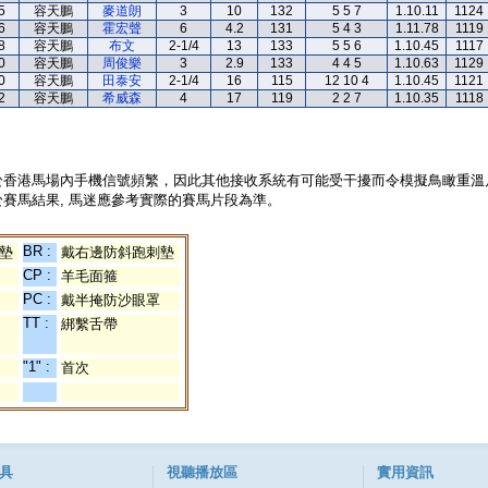
5
容天鵬
麥道朗
3
10
132
5 5 7
1.10.11
1124
6
容天鵬
霍宏聲
6
4.2
131
5 4 3
1.11.78
1119
8
容天鵬
布文
2-1/4
13
133
5 5 6
1.10.45
1117
0
容天鵬
周俊樂
3
2.9
133
4 4 5
1.10.63
1129
0
容天鵬
田泰安
2-1/4
16
115
12 10 4
1.10.45
1121
2
容天鵬
希威森
4
17
119
2 2 7
1.10.35
1118
於香港馬場內手機信號頻繁，因此其他接收系統有可能受干擾而令模擬鳥瞰重溫
賽馬結果, 馬迷應參考實際的賽馬片段為準。
BR :
墊
戴右邊防斜跑刺墊
CP :
羊毛面箍
PC :
戴半掩防沙眼罩
TT :
綁繫舌帶
"1" :
首次
具
視聽播放區
實用資訊