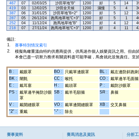
467
07
02/03/25
沙田草地"B"
1200
好
5
14
3
419
03
12/02/25
沙田全天候
1200
濕慢
5
4
3
387
06
31/01/25
沙田草地"B+2"
1200
好
5
12
3
287
05
26/12/24
跑馬地草地"C+3"
1200
好
5
1
4
252
04
11/12/24
跑馬地草地"B"
1200
好
4
12
4
218
07
27/11/24
跑馬地草地"C+3"
1200
好
4
11
4
備註:
1.
賽事特別情況索引
2.
模擬鳥瞰重溫由特約供應商提供，供馬迷作個人娛樂資訊之用。但由
本會已盡一切努力務求有關資料盡可能準確，馬會就此並無責任。至於
B :
BO :
BL :
戴眼罩
只戴單邊眼罩
戴左邊防斜跑刺
BK :
CC :
CO :
閘氈
喉托
戴單邊羊毛面箍
E :
H :
P :
戴耳塞
戴頭罩
戴防沙眼罩
PS :
SB :
SR :
戴單邊半掩防沙眼
戴羊毛額箍
鼻箍
罩
V :
VO :
XB :
戴開縫眼罩
戴單邊開縫眼罩
交叉鼻箍
"2" :
"-" :
重戴
除去
賽事資料
賽馬消息及資訊
分析工