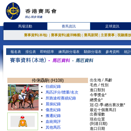
馬場活動
賽馬資訊
足球資訊
賽事資料(本地)
|
賽事資料(越洋轉播)
|
賽馬新聞
|
主要賽事
|
視聽播
報名表
排位表
即時賠率
練馬師分場表
騎師分場表
參考資料
統計
伶俐驫駒 (H108)
出生地 / 馬齡
毛色 / 性別
往績紀錄
進口類別
馬匹評分/體重/名次
今季獎金*
所跑途程賽績紀錄
總獎金*
晨操紀錄
冠-亞-季-總出賽次數*
傷患紀錄
最近十個賽馬日
出賽場數
搬遷紀錄
現在位置
血統簡評
(到達日期)
其他馬匹
進口日期