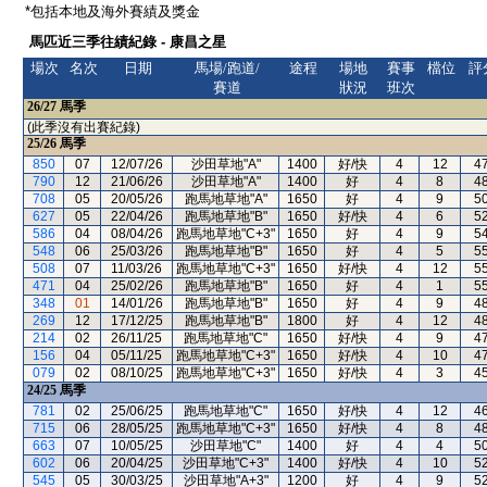
*包括本地及海外賽績及獎金
馬匹近三季往績紀錄 - 康昌之星
場次
名次
日期
馬場/跑道/
途程
場地
賽事
檔位
評
賽道
狀況
班次
26/27
馬季
(此季沒有出賽紀錄)
25/26
馬季
850
07
12/07/26
沙田草地"A"
1400
好/快
4
12
4
790
12
21/06/26
沙田草地"A"
1400
好
4
8
4
708
05
20/05/26
跑馬地草地"A"
1650
好
4
9
5
627
05
22/04/26
跑馬地草地"B"
1650
好/快
4
6
5
586
04
08/04/26
跑馬地草地"C+3"
1650
好
4
9
5
548
06
25/03/26
跑馬地草地"B"
1650
好
4
5
5
508
07
11/03/26
跑馬地草地"C+3"
1650
好/快
4
12
5
471
04
25/02/26
跑馬地草地"B"
1650
好
4
1
5
348
01
14/01/26
跑馬地草地"B"
1650
好
4
9
4
269
12
17/12/25
跑馬地草地"B"
1800
好
4
12
4
214
02
26/11/25
跑馬地草地"C"
1650
好/快
4
9
4
156
04
05/11/25
跑馬地草地"C+3"
1650
好/快
4
10
4
079
02
08/10/25
跑馬地草地"C+3"
1650
好/快
4
3
4
24/25
馬季
781
02
25/06/25
跑馬地草地"C"
1650
好/快
4
12
4
715
06
28/05/25
跑馬地草地"C+3"
1650
好/快
4
8
4
663
07
10/05/25
沙田草地"C"
1400
好
4
4
5
602
06
20/04/25
沙田草地"C+3"
1400
好/快
4
10
5
545
05
30/03/25
沙田草地"A+3"
1200
好
4
9
5