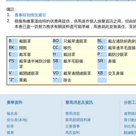
備註:
1.
賽事特別情況索引
2.
模擬鳥瞰重溫由特約供應商提供，供馬迷作個人娛樂資訊之用。但由
本會已盡一切努力務求有關資料盡可能準確，馬會就此並無責任。至於
B :
BO :
BL :
戴眼罩
只戴單邊眼罩
戴左邊防斜跑刺
BK :
CC :
CO :
閘氈
喉托
戴單邊羊毛面箍
E :
H :
P :
戴耳塞
戴頭罩
戴防沙眼罩
PS :
SB :
SR :
戴單邊半掩防沙眼
戴羊毛額箍
鼻箍
罩
V :
VO :
XB :
戴開縫眼罩
戴單邊開縫眼罩
交叉鼻箍
"2" :
"-" :
重戴
除去
賽事資料
賽馬消息及資訊
分析工
報名表
賽馬消息
速勢能
排位表(本地)
賽馬新聞資料庫
賽日數
賠率
主要賽事
初出馬
賽果
馬匹資料
騎練配