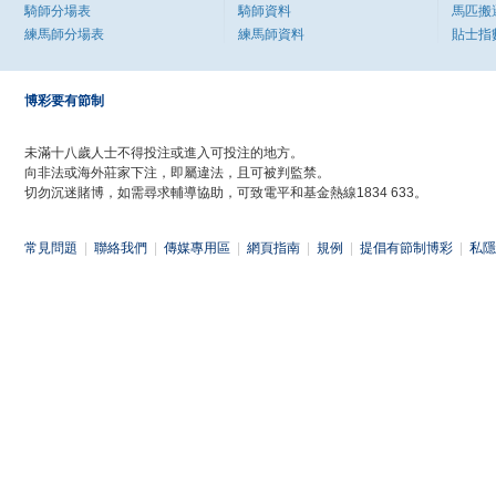
騎師分場表
騎師資料
馬匹搬
練馬師分場表
練馬師資料
貼士指
博彩要有節制
未滿十八歲人士不得投注或進入可投注的地方。
向非法或海外莊家下注，即屬違法，且可被判監禁。
切勿沉迷賭博，如需尋求輔導協助，可致電平和基金熱線1834 633。
常見問題
|
聯絡我們
|
傳媒專用區
|
網頁指南
|
規例
|
提倡有節制博彩
|
私隱