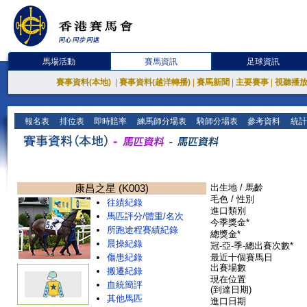
馬場活動
賽馬資訊
足球資訊
賽事資料(本地)
|
賽事資料(越洋轉播)
|
賽馬新聞
|
主要賽事
|
視聽播
報名表
排位表
即時賠率
練馬師分場表
騎師分場表
參考資料
統計
康昌之星 (K003)
出生地 / 馬齡
毛色 / 性別
往績紀錄
進口類別
馬匹評分/體重/名次
今季獎金*
所跑途程賽績紀錄
總獎金*
晨操紀錄
冠-亞-季-總出賽次數*
傷患紀錄
最近十個賽馬日
出賽場數
搬遷紀錄
現在位置
血統簡評
(到達日期)
其他馬匹
進口日期