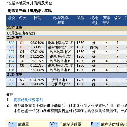
*包括本地及海外賽績及獎金
馬匹近三季往績紀錄 - 喜馬
場次
名次
日期
馬場/跑道/
途程
場地
賽事
檔位
賽道
狀況
班次
26/27
馬季
(此季沒有出賽紀錄)
25/26
馬季
588
01
08/04/26
跑馬地草地"C+3"
1650
好
4
7
508
01
11/03/26
跑馬地草地"C+3"
1650
好/快
4
9
327
04
07/01/26
跑馬地草地"A"
1650
好
4
2
288
04
23/12/25
跑馬地草地"C"
1200
好
4
7
194
10
19/11/25
跑馬地草地"B"
1200
好
4
3
153
08
05/11/25
跑馬地草地"C+3"
1200
好
4
3
116
11
22/10/25
跑馬地草地"B"
1200
好
4
11
24/25
馬季
803
WV
01/07/25
沙田草地"C"
1400
好
4
--
769
14
22/06/25
沙田草地"A"
1200
好
4
11
備註:
1.
賽事特別情況索引
2.
模擬鳥瞰重溫由特約供應商提供，供馬迷作個人娛樂資訊之用。但由
本會已盡一切努力務求有關資料盡可能準確，馬會就此並無責任。至於
B :
BO :
BL :
戴眼罩
只戴單邊眼罩
戴左邊防斜跑刺