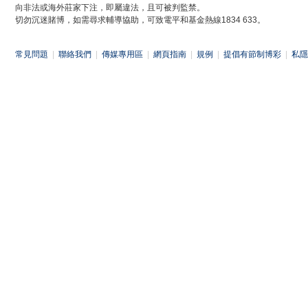
向非法或海外莊家下注，即屬違法，且可被判監禁。
切勿沉迷賭博，如需尋求輔導協助，可致電平和基金熱線1834 633。
常見問題
|
聯絡我們
|
傳媒專用區
|
網頁指南
|
規例
|
提倡有節制博彩
|
私隱