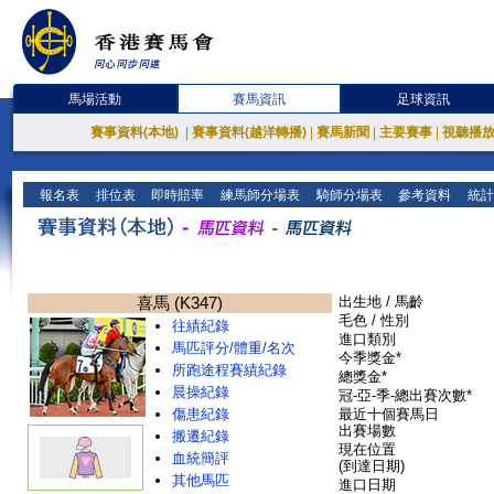
馬場活動
賽馬資訊
足球資訊
賽事資料(本地)
|
賽事資料(越洋轉播)
|
賽馬新聞
|
主要賽事
|
視聽播
報名表
排位表
即時賠率
練馬師分場表
騎師分場表
參考資料
統計
喜馬 (K347)
出生地 / 馬齡
毛色 / 性別
往績紀錄
進口類別
馬匹評分/體重/名次
今季獎金*
所跑途程賽績紀錄
總獎金*
晨操紀錄
冠-亞-季-總出賽次數*
傷患紀錄
最近十個賽馬日
出賽場數
搬遷紀錄
現在位置
血統簡評
(到達日期)
其他馬匹
進口日期