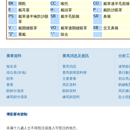
BK :
CC :
CO :
閘氈
喉托
戴單邊羊毛面箍
E :
H :
P :
戴耳塞
戴頭罩
戴防沙眼罩
PS :
SB :
SR :
戴單邊半掩防沙眼
戴羊毛額箍
鼻箍
罩
V :
VO :
XB :
戴開縫眼罩
戴單邊開縫眼罩
交叉鼻箍
"2" :
"-" :
重戴
除去
賽事資料
賽馬消息及資訊
分析工
報名表
賽馬消息
速勢能
排位表(本地)
賽馬新聞資料庫
賽日數
賠率
主要賽事
初出馬
賽果
馬匹資料
騎練配
騎師分場表
騎師資料
馬匹搬
練馬師分場表
練馬師資料
貼士指
博彩要有節制
未滿十八歲人士不得投注或進入可投注的地方。