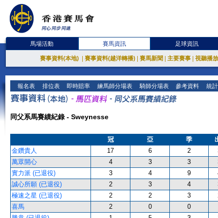
馬場活動
賽馬資訊
足球資訊
賽事資料(本地)
|
賽事資料(越洋轉播)
|
賽馬新聞
|
主要賽事
|
視聽播
報名表
排位表
即時賠率
練馬師分場表
騎師分場表
參考資料
統計
同父系馬賽績紀錄 - Sweynesse
冠
亞
季
金鑽貴人
17
6
2
萬眾開心
4
3
3
實力派 (已退役)
3
4
9
誠心所願 (已退役)
2
3
4
極速之星 (已退役)
2
2
3
喜馬
2
0
0
勝意 (已退役)
1
5
3