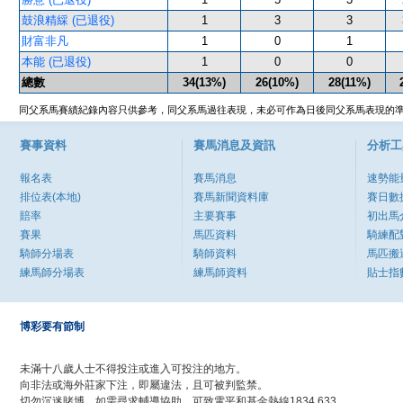
鼓浪精綵 (已退役)
1
3
3
財富非凡
1
0
1
本能 (已退役)
1
0
0
總數
34(13%)
26(10%)
28(11%)
同父系馬賽績紀錄內容只供參考，同父系馬過往表現，未必可作為日後同父系馬表現的
賽事資料
賽馬消息及資訊
分析工
報名表
賽馬消息
速勢能
排位表(本地)
賽馬新聞資料庫
賽日數
賠率
主要賽事
初出馬
賽果
馬匹資料
騎練配
騎師分場表
騎師資料
馬匹搬
練馬師分場表
練馬師資料
貼士指
博彩要有節制
未滿十八歲人士不得投注或進入可投注的地方。
向非法或海外莊家下注，即屬違法，且可被判監禁。
切勿沉迷賭博，如需尋求輔導協助，可致電平和基金熱線1834 633。