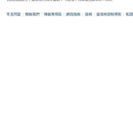
常見問題
|
聯絡我們
|
傳媒專用區
|
網頁指南
|
規例
|
提倡有節制博彩
|
私隱