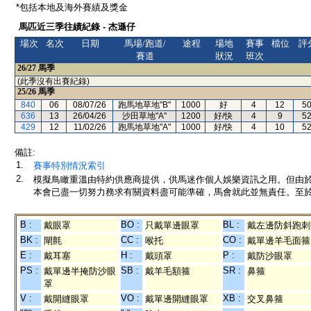
*包括本地及海外賽績及獎金
馬匹近三季往績紀錄 - 杰遜仔
場次
名次
日期
馬場/跑道/
途程
場地
賽事
檔位
評
賽道
狀況
班次
26/27
馬季
(此季沒有出賽紀錄)
25/26
馬季
840
06
08/07/26
跑馬地草地"B"
1000
好
4
12
5
636
13
26/04/26
沙田草地"A"
1200
好/快
4
9
5
429
12
11/02/26
跑馬地草地"A"
1000
好/快
4
10
5
備註:
1.
賽事特別情況索引
2.
模擬鳥瞰重溫由特約供應商提供，供馬迷作個人娛樂資訊之用。但由
本會已盡一切努力務求有關資料盡可能準確，馬會就此並無責任。至於
B :
BO :
BL :
戴眼罩
只戴單邊眼罩
戴左邊防斜跑刺
BK :
CC :
CO :
閘氈
喉托
戴單邊羊毛面箍
E :
H :
P :
戴耳塞
戴頭罩
戴防沙眼罩
PS :
SB :
SR :
戴單邊半掩防沙眼
戴羊毛額箍
鼻箍
罩
V :
VO :
XB :
戴開縫眼罩
戴單邊開縫眼罩
交叉鼻箍