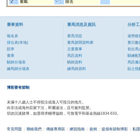
"2" :
"-" :
重戴
除去
賽事資料
賽馬消息及資訊
分析工
報名表
賽馬消息
速勢能
排位表(本地)
賽馬新聞資料庫
賽日數
賠率
主要賽事
初出馬
賽果
馬匹資料
騎練配
騎師分場表
騎師資料
馬匹搬
練馬師分場表
練馬師資料
貼士指
博彩要有節制
未滿十八歲人士不得投注或進入可投注的地方。
向非法或海外莊家下注，即屬違法，且可被判監禁。
切勿沉迷賭博，如需尋求輔導協助，可致電平和基金熱線1834 633。
常見問題
|
聯絡我們
|
傳媒專用區
|
網頁指南
|
規例
|
提倡有節制博彩
|
私隱