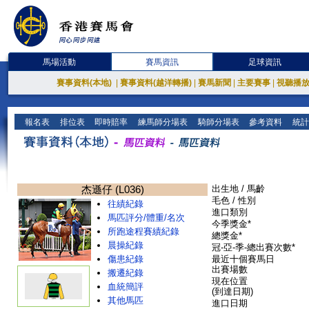
馬場活動
賽馬資訊
足球資訊
賽事資料(本地)
|
賽事資料(越洋轉播)
|
賽馬新聞
|
主要賽事
|
視聽播
報名表
排位表
即時賠率
練馬師分場表
騎師分場表
參考資料
統計
杰遜仔 (L036)
出生地 / 馬齡
毛色 / 性別
往績紀錄
進口類別
馬匹評分/體重/名次
今季獎金*
所跑途程賽績紀錄
總獎金*
晨操紀錄
冠-亞-季-總出賽次數*
傷患紀錄
最近十個賽馬日
出賽場數
搬遷紀錄
現在位置
血統簡評
(到達日期)
其他馬匹
進口日期