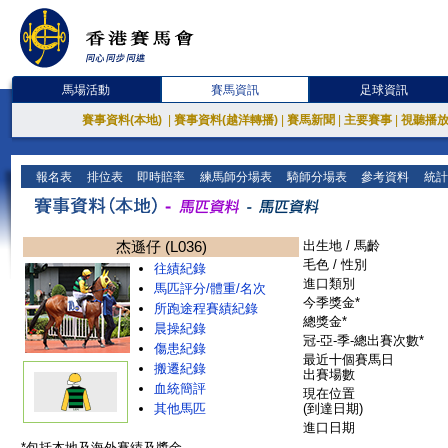
馬場活動
賽馬資訊
足球資訊
賽事資料(本地)
|
賽事資料(越洋轉播)
|
賽馬新聞
|
主要賽事
|
視聽播
報名表
排位表
即時賠率
練馬師分場表
騎師分場表
參考資料
統計
杰遜仔 (L036)
出生地 / 馬齡
毛色 / 性別
往績紀錄
進口類別
馬匹評分/體重/名次
今季獎金*
所跑途程賽績紀錄
總獎金*
晨操紀錄
冠-亞-季-總出賽次數*
傷患紀錄
最近十個賽馬日
搬遷紀錄
出賽場數
血統簡評
現在位置
其他馬匹
(到達日期)
進口日期
*包括本地及海外賽績及獎金