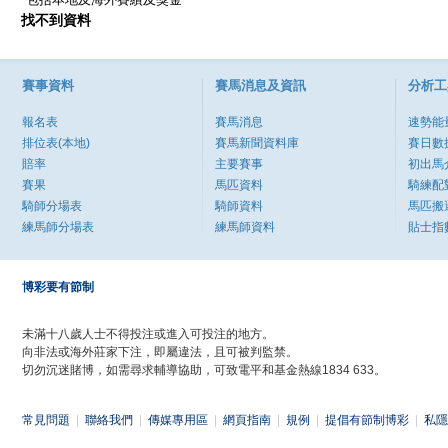
找不到資料
賽事資料
賽馬消息及資訊
分析工
報名表
賽馬消息
速勢能
排位表(本地)
賽馬新聞資料庫
賽日數
賠率
主要賽事
初出馬
賽果
馬匹資料
騎練配
騎師分場表
騎師資料
馬匹搬
練馬師分場表
練馬師資料
貼士指
博彩要有節制
未滿十八歲人士不得投注或進入可投注的地方。
向非法或海外莊家下注，即屬違法，且可被判監禁。
切勿沉迷賭博，如需尋求輔導協助，可致電平和基金熱線1834 633。
常見問題
|
聯絡我們
|
傳媒專用區
|
網頁指南
|
規例
|
提倡有節制博彩
|
私隱