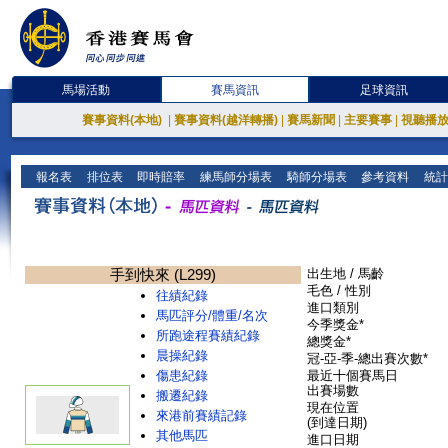
馬場活動
賽馬資訊
足球資訊
賽事資料(本地)
|
賽事資料(越洋轉播)
|
賽馬新聞
|
主要賽事
|
視聽播
報名表
排位表
即時賠率
練馬師分場表
騎師分場表
參考資料
統計
手到快來 (L299)
出生地 / 馬齡
毛色 / 性別
往績紀錄
進口類別
馬匹評分/體重/名次
今季獎金*
所跑途程賽績紀錄
總獎金*
晨操紀錄
冠-亞-季-總出賽次數*
傷患紀錄
最近十個賽馬日
出賽場數
搬遷紀錄
現在位置
來港前賽績記錄
(到達日期)
其他馬匹
進口日期