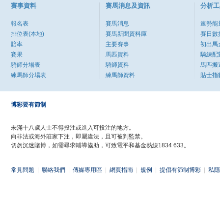
賽事資料
賽馬消息及資訊
分析工
報名表
賽馬消息
速勢能
排位表(本地)
賽馬新聞資料庫
賽日數
賠率
主要賽事
初出馬
賽果
馬匹資料
騎練配
騎師分場表
騎師資料
馬匹搬
練馬師分場表
練馬師資料
貼士指
博彩要有節制
未滿十八歲人士不得投注或進入可投注的地方。
向非法或海外莊家下注，即屬違法，且可被判監禁。
切勿沉迷賭博，如需尋求輔導協助，可致電平和基金熱線1834 633。
常見問題
|
聯絡我們
|
傳媒專用區
|
網頁指南
|
規例
|
提倡有節制博彩
|
私隱