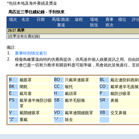
*包括本地及海外賽績及獎金
馬匹近三季往績紀錄 - 手到快來
場次
名次
日期
馬場/跑道/
途程
場地
賽事
檔位
評
賽道
狀況
班次
26/27
馬季
(此季沒有出賽紀錄)
備註:
1.
賽事特別情況索引
2.
模擬鳥瞰重溫由特約供應商提供，供馬迷作個人娛樂資訊之用。但由
本會已盡一切努力務求有關資料盡可能準確，馬會就此並無責任。至於
B :
BO :
BL :
戴眼罩
只戴單邊眼罩
戴左邊防斜跑刺
BK :
CC :
CO :
閘氈
喉托
戴單邊羊毛面箍
E :
H :
P :
戴耳塞
戴頭罩
戴防沙眼罩
PS :
SB :
SR :
戴單邊半掩防沙眼
戴羊毛額箍
鼻箍
罩
V :
VO :
XB :
戴開縫眼罩
戴單邊開縫眼罩
交叉鼻箍
"2" :
"-" :
重戴
除去