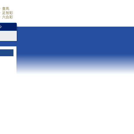
賽馬
足智彩
六合彩
少