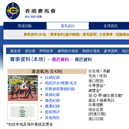
馬場活動
賽馬資訊
足球資訊
賽事資料(本地)
|
賽事資料(越洋轉播)
|
賽馬新聞
|
主要賽事
|
視聽播
報名表
排位表
即時賠率
練馬師分場表
騎師分場表
參考資料
統計
遨遊氣泡 (E436)
出生地 / 馬齡
毛色 / 性別
往績紀錄
進口類別
馬匹評分/體重/名次
今季獎金*
所跑途程賽績紀錄
總獎金*
晨操紀錄
冠-亞-季-總出賽次數*
傷患紀錄
最近十個賽馬日
出賽場數
搬遷紀錄
現在位置
血統簡評
(到達日期)
其他馬匹
進口日期
*包括本地及海外賽績及獎金