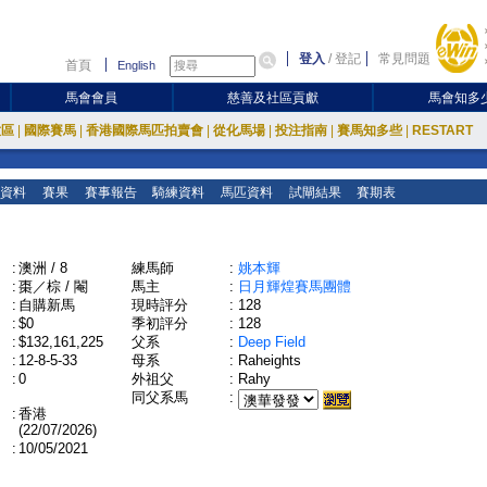
登入
/
登記
常見問題
首頁
English
馬會會員
慈善及社區貢獻
馬會知多
放區
|
國際賽馬
|
香港國際馬匹拍賣會
|
從化馬場
|
投注指南
|
賽馬知多些
|
RESTART
資料
賽果
賽事報告
騎練資料
馬匹資料
試閘結果
賽期表
:
澳洲 / 8
練馬師
:
姚本輝
:
棗／棕 / 閹
馬主
:
日月輝煌賽馬團體
:
自購新馬
現時評分
:
128
:
$0
季初評分
:
128
:
$132,161,225
父系
:
Deep Field
:
12-8-5-33
母系
:
Raheights
:
0
外祖父
:
Rahy
同父系馬
:
:
香港
(22/07/2026)
:
10/05/2021