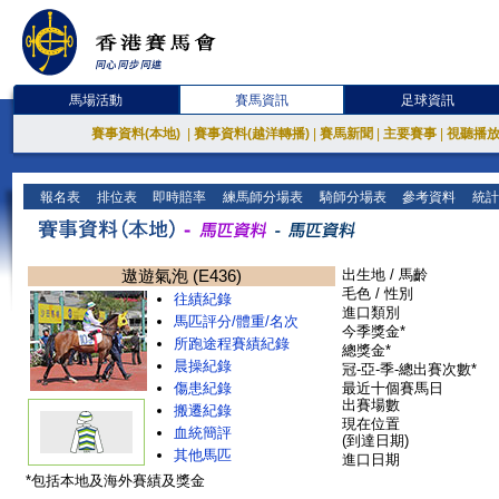
馬場活動
賽馬資訊
足球資訊
賽事資料(本地)
|
賽事資料(越洋轉播)
|
賽馬新聞
|
主要賽事
|
視聽播
報名表
排位表
即時賠率
練馬師分場表
騎師分場表
參考資料
統計
遨遊氣泡 (E436)
出生地 / 馬齡
毛色 / 性別
往績紀錄
進口類別
馬匹評分/體重/名次
今季獎金*
所跑途程賽績紀錄
總獎金*
晨操紀錄
冠-亞-季-總出賽次數*
傷患紀錄
最近十個賽馬日
出賽場數
搬遷紀錄
現在位置
血統簡評
(到達日期)
其他馬匹
進口日期
*包括本地及海外賽績及獎金