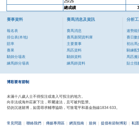
25/26
總成績
賽事資料
賽馬消息及資訊
分析工
報名表
賽馬消息
速勢能
排位表(本地)
賽馬新聞資料庫
賽日數
賠率
主要賽事
初出馬
賽果
馬匹資料
騎練配
騎師分場表
騎師資料
馬匹搬
練馬師分場表
練馬師資料
貼士指
博彩要有節制
未滿十八歲人士不得投注或進入可投注的地方。
向非法或海外莊家下注，即屬違法，且可被判監禁。
切勿沉迷賭博，如需尋求輔導協助，可致電平和基金熱線1834 633。
常見問題
|
聯絡我們
|
傳媒專用區
|
網頁指南
|
規例
|
提倡有節制博彩
|
私隱