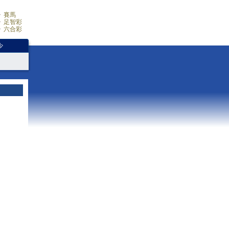
賽馬
足智彩
六合彩
少