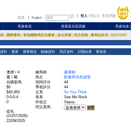
登入
/
登記
常見問題
首頁
English
馬會會員
慈善及社區貢獻
馬會知多
放區
|
國際賽馬
|
香港國際馬匹拍賣會
|
從化馬場
|
投注指南
|
賽馬知多些
|
RESTART
資料
賽果
賽事報告
騎練資料
馬匹資料
試閘結果
賽期表
:
澳洲 / 4
練馬師
:
廖康銘
:
棗 / 閹
馬主
:
劉素華與吳韶瑩
:
自購新馬
現時評分
:
44
:
$0
季初評分
:
44
:
$40,950
父系
:
So You Think
:
0-0-0-4
母系
:
See Me Rock
:
0
外祖父
:
Sepoy
同父系馬
:
:
從化
(21/07/2026)
:
22/09/2025