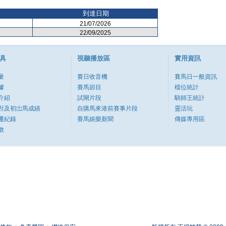
到達日期
21/07/2026
22/09/2025
具
視聽播放區
實用資訊
量
賽日收音機
賽馬日一般資訊
據
賽馬節目
檔位統計
介紹
試閘片段
騎師王統計
對及初岀馬成績
自購馬來港前賽事片段
靈活玩
遷紀錄
賽馬娛樂新聞
傳媒專用區
數