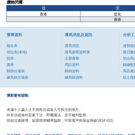
鑽飾閃耀
從
至
香港
從化
香港
賽事資料
賽馬消息及資訊
分析工
報名表
賽馬消息
速勢能
排位表(本地)
賽馬新聞資料庫
賽日數
賠率
主要賽事
初出馬
賽果
馬匹資料
騎練配
騎師分場表
騎師資料
馬匹搬
練馬師分場表
練馬師資料
貼士指
博彩要有節制
未滿十八歲人士不得投注或進入可投注的地方。
向非法或海外莊家下注，即屬違法，且可被判監禁。
切勿沉迷賭博，如需尋求輔導協助，可致電平和基金熱線1834 633。