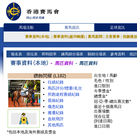
馬場活動
賽馬資訊
足球資訊
賽事資料(本地)
|
賽事資料(越洋轉播)
|
賽馬新聞
|
主要賽事
|
視聽播
報名表
排位表
即時賠率
練馬師分場表
騎師分場表
參考資料
統計
鑽飾閃耀 (L182)
出生地 / 馬齡
毛色 / 性別
往績紀錄
進口類別
馬匹評分/體重/名次
今季獎金*
所跑途程賽績紀錄
總獎金*
晨操紀錄
冠-亞-季-總出賽次數*
傷患紀錄
最近十個賽馬日
出賽場數
搬遷紀錄
現在位置
血統簡評
(到達日期)
其他馬匹
進口日期
*包括本地及海外賽績及獎金