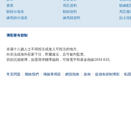
賽果
馬匹資料
騎練配
騎師分場表
騎師資料
馬匹搬
練馬師分場表
練馬師資料
貼士指
博彩要有節制
未滿十八歲人士不得投注或進入可投注的地方。
向非法或海外莊家下注，即屬違法，且可被判監禁。
切勿沉迷賭博，如需尋求輔導協助，可致電平和基金熱線1834 633。
常見問題
|
聯絡我們
|
傳媒專用區
|
網頁指南
|
規例
|
提倡有節制博彩
|
私隱