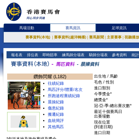
馬場活動
賽馬資訊
足球資訊
賽事資料(本地)
|
賽事資料(越洋轉播)
|
賽馬新聞
|
主要賽事
|
視聽播
報名表
排位表
即時賠率
練馬師分場表
騎師分場表
參考資料
統計
鑽飾閃耀 (L182)
出生地 / 馬齡
毛色 / 性別
往績紀錄
進口類別
馬匹評分/體重/名次
今季獎金*
所跑途程賽績紀錄
總獎金*
晨操紀錄
冠-亞-季-總出賽次數*
傷患紀錄
最近十個賽馬日
搬遷紀錄
出賽場數
血統簡評
現在位置
其他馬匹
(到達日期)
進口日期
*包括本地及海外賽績及獎金