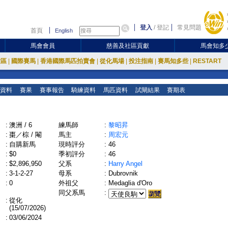
登入
/
登記
常見問題
首頁
English
馬會會員
慈善及社區貢獻
馬會知多
放區
|
國際賽馬
|
香港國際馬匹拍賣會
|
從化馬場
|
投注指南
|
賽馬知多些
|
RESTART
資料
賽果
賽事報告
騎練資料
馬匹資料
試閘結果
賽期表
:
澳洲 / 6
練馬師
:
黎昭昇
:
棗／棕 / 閹
馬主
:
周宏元
:
自購新馬
現時評分
:
46
:
$0
季初評分
:
46
:
$2,896,950
父系
:
Harry Angel
:
3-1-2-27
母系
:
Dubrovnik
:
0
外祖父
:
Medaglia d'Oro
同父系馬
:
:
從化
(15/07/2026)
:
03/06/2024