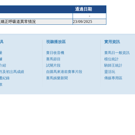
通過日期
-
以矯正呼吸道異常情況
23/09/2025
具
視聽播放區
實用資訊
量
賽日收音機
賽馬日一般資訊
據
賽馬節目
檔位統計
介紹
試閘片段
騎師王統計
對及初岀馬成績
自購馬來港前賽事片段
靈活玩
遷紀錄
賽馬娛樂新聞
傳媒專用區
數