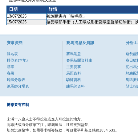
日期
詳情
13/07/2025
被診斷患有「喘鳴症」
15/07/2025
接受喉部手術（人工喉成形術及喉室聲帶切除術）
賽事資料
賽馬消息及資訊
分析工
報名表
賽馬消息
速勢能
排位表(本地)
賽馬新聞資料庫
賽日數
賠率
主要賽事
初出馬
賽果
馬匹資料
騎練配
騎師分場表
騎師資料
馬匹搬
練馬師分場表
練馬師資料
貼士指
博彩要有節制
未滿十八歲人士不得投注或進入可投注的地方。
向非法或海外莊家下注，即屬違法，且可被判監禁。
切勿沉迷賭博，如需尋求輔導協助，可致電平和基金熱線1834 633。