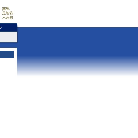
賽馬
足智彩
六合彩
少