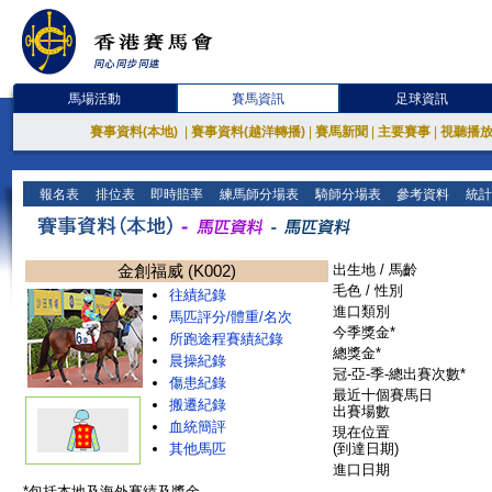
馬場活動
賽馬資訊
足球資訊
賽事資料(本地)
|
賽事資料(越洋轉播)
|
賽馬新聞
|
主要賽事
|
視聽播
報名表
排位表
即時賠率
練馬師分場表
騎師分場表
參考資料
統計
金創福威 (K002)
出生地 / 馬齡
毛色 / 性別
往績紀錄
進口類別
馬匹評分/體重/名次
今季獎金*
所跑途程賽績紀錄
總獎金*
晨操紀錄
冠-亞-季-總出賽次數*
傷患紀錄
最近十個賽馬日
搬遷紀錄
出賽場數
血統簡評
現在位置
其他馬匹
(到達日期)
進口日期
*包括本地及海外賽績及獎金