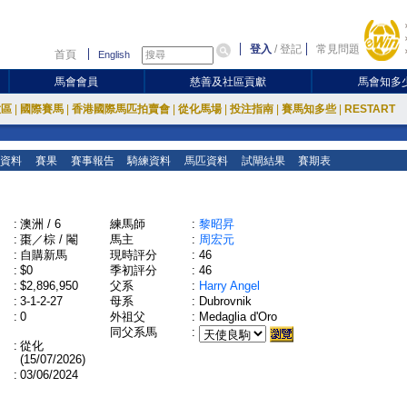
登入
/
登記
常見問題
首頁
English
馬會會員
慈善及社區貢獻
馬會知多
放區
|
國際賽馬
|
香港國際馬匹拍賣會
|
從化馬場
|
投注指南
|
賽馬知多些
|
RESTART
資料
賽果
賽事報告
騎練資料
馬匹資料
試閘結果
賽期表
:
澳洲 / 6
練馬師
:
黎昭昇
:
棗／棕 / 閹
馬主
:
周宏元
:
自購新馬
現時評分
:
46
:
$0
季初評分
:
46
:
$2,896,950
父系
:
Harry Angel
:
3-1-2-27
母系
:
Dubrovnik
:
0
外祖父
:
Medaglia d'Oro
同父系馬
:
:
從化
(15/07/2026)
:
03/06/2024