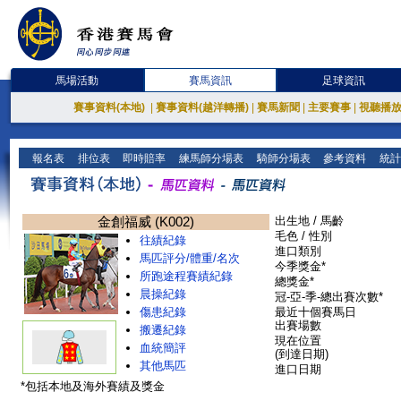
馬場活動
賽馬資訊
足球資訊
賽事資料(本地)
|
賽事資料(越洋轉播)
|
賽馬新聞
|
主要賽事
|
視聽播
報名表
排位表
即時賠率
練馬師分場表
騎師分場表
參考資料
統計
金創福威 (K002)
出生地 / 馬齡
毛色 / 性別
往績紀錄
進口類別
馬匹評分/體重/名次
今季獎金*
所跑途程賽績紀錄
總獎金*
晨操紀錄
冠-亞-季-總出賽次數*
傷患紀錄
最近十個賽馬日
出賽場數
搬遷紀錄
現在位置
血統簡評
(到達日期)
其他馬匹
進口日期
*包括本地及海外賽績及獎金