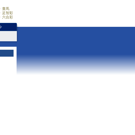
賽馬
足智彩
六合彩
少