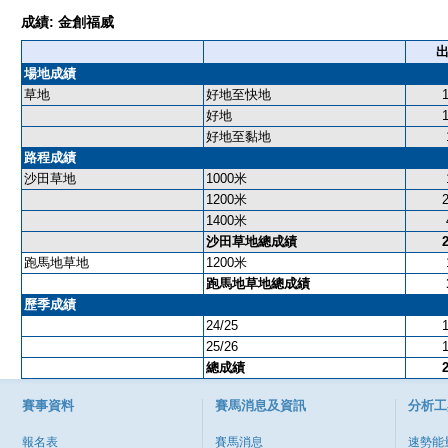
成績: 金創福威
場地成績
草地
好地至快地
好地
好地至黏地
路程成績
沙田草地
1000米
1200米
1400米
沙田草地總成績
跑馬地草地
1200米
跑馬地草地總成績
歷季成績
24/25
25/26
總成績
賽事資料
賽馬消息及資訊
分析工
報名表
賽馬消息
速勢能