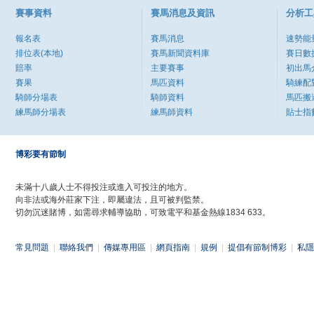
賽事資料
賽馬消息及資訊
分析工
報名表
賽馬消息
速勢能
排位表(本地)
賽馬新聞資料庫
賽日數
賠率
主要賽事
初出馬
賽果
馬匹資料
騎練配
騎師分場表
騎師資料
馬匹搬
練馬師分場表
練馬師資料
貼士指
博彩要有節制
未滿十八歲人士不得投注或進入可投注的地方。
向非法或海外莊家下注，即屬違法，且可被判監禁。
切勿沉迷賭博，如需尋求輔導協助，可致電平和基金熱線1834 633。
常見問題
|
聯絡我們
|
傳媒專用區
|
網頁指南
|
規例
|
提倡有節制博彩
|
私隱