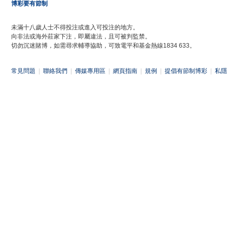
博彩要有節制
未滿十八歲人士不得投注或進入可投注的地方。
向非法或海外莊家下注，即屬違法，且可被判監禁。
切勿沉迷賭博，如需尋求輔導協助，可致電平和基金熱線1834 633。
常見問題
|
聯絡我們
|
傳媒專用區
|
網頁指南
|
規例
|
提倡有節制博彩
|
私隱