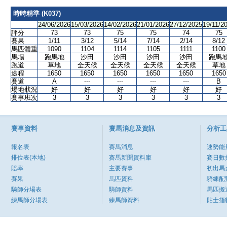
時時精準 (K037)
24/06/2026
15/03/2026
14/02/2026
21/01/2026
27/12/2025
19/11/2
評分
73
73
75
75
74
75
賽果
1/11
3/12
5/14
7/14
2/14
8/12
馬匹體重
1090
1104
1114
1105
1111
1100
馬場
跑馬地
沙田
沙田
沙田
沙田
跑馬
跑道
草地
全天候
全天候
全天候
全天候
草地
途程
1650
1650
1650
1650
1650
1650
賽道
A
---
---
---
---
B
場地狀況
好
好
好
好
好
好
賽事班次
3
3
3
3
3
3
賽事資料
賽馬消息及資訊
分析工
報名表
賽馬消息
速勢能
排位表(本地)
賽馬新聞資料庫
賽日數
賠率
主要賽事
初出馬
賽果
馬匹資料
騎練配
騎師分場表
騎師資料
馬匹搬
練馬師分場表
練馬師資料
貼士指