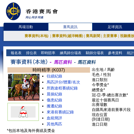
馬場活動
賽馬資訊
足球資訊
賽事資料(本地)
|
賽事資料(越洋轉播)
|
賽馬新聞
|
主要賽事
|
視聽播
報名表
排位表
即時賠率
練馬師分場表
騎師分場表
參考資料
統計
時時精準 (K037)
出生地 / 馬齡
毛色 / 性別
往績紀錄
進口類別
馬匹評分/體重/名次
今季獎金*
所跑途程賽績紀錄
總獎金*
晨操紀錄
冠-亞-季-總出賽次數*
傷患紀錄
最近十個賽馬日
出賽場數
搬遷紀錄
自購馬來港前賽事片段
來港前賽績記錄
現在位置
血統簡評
(到達日期)
其他馬匹
進口日期
*包括本地及海外賽績及獎金