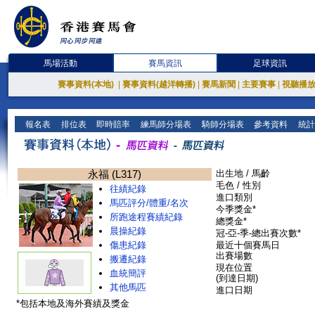
馬場活動
賽馬資訊
足球資訊
賽事資料(本地)
|
賽事資料(越洋轉播)
|
賽馬新聞
|
主要賽事
|
視聽播
報名表
排位表
即時賠率
練馬師分場表
騎師分場表
參考資料
統計
永福 (L317)
出生地 / 馬齡
毛色 / 性別
往績紀錄
進口類別
馬匹評分/體重/名次
今季獎金*
所跑途程賽績紀錄
總獎金*
晨操紀錄
冠-亞-季-總出賽次數*
傷患紀錄
最近十個賽馬日
出賽場數
搬遷紀錄
現在位置
血統簡評
(到達日期)
其他馬匹
進口日期
*包括本地及海外賽績及獎金