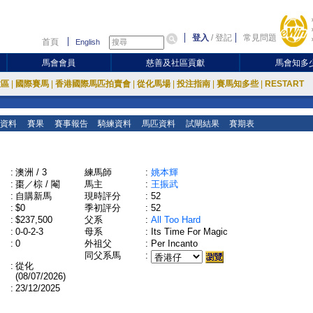
登入
/
登記
常見問題
首頁
English
馬會會員
慈善及社區貢獻
馬會知多
放區
|
國際賽馬
|
香港國際馬匹拍賣會
|
從化馬場
|
投注指南
|
賽馬知多些
|
RESTART
資料
賽果
賽事報告
騎練資料
馬匹資料
試閘結果
賽期表
:
澳洲 / 3
練馬師
:
姚本輝
:
棗／棕 / 閹
馬主
:
王振武
:
自購新馬
現時評分
:
52
:
$0
季初評分
:
52
:
$237,500
父系
:
All Too Hard
:
0-0-2-3
母系
:
Its Time For Magic
:
0
外祖父
:
Per Incanto
同父系馬
:
:
從化
(08/07/2026)
:
23/12/2025