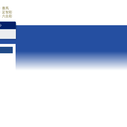
賽馬
足智彩
六合彩
少