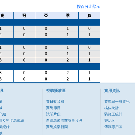
按百分比顯示
出賽
冠
亞
季
負
1
0
0
1
0
2
0
0
1
1
1
0
0
1
0
2
0
0
1
1
3
0
0
2
1
3
0
0
2
1
3
0
0
2
1
具
視聽播放區
實用資訊
量
賽日收音機
賽馬日一般資訊
據
賽馬節目
檔位統計
介紹
試閘片段
騎師王統計
對及初岀馬成績
自購馬來港前賽事片段
靈活玩
遷紀錄
賽馬娛樂新聞
傳媒專用區
數