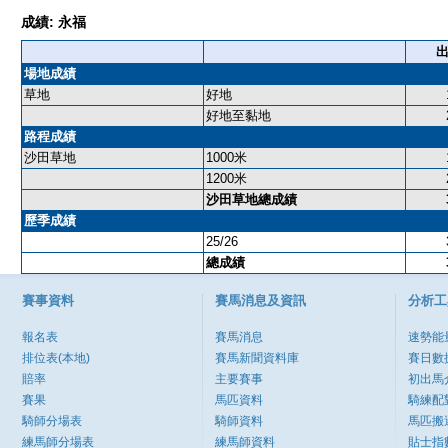
成績: 永福
場地成績
草地
好地
好地至黏地
路程成績
沙田草地
1000米
1200米
沙田草地總成績
歷季成績
25/26
總成績
賽事資料
賽馬消息及資訊
分析工
報名表
賽馬消息
速勢能
排位表(本地)
賽馬新聞資料庫
賽日數
賠率
主要賽事
初出馬
賽果
馬匹資料
騎練配
騎師分場表
騎師資料
馬匹搬
練馬師分場表
練馬師資料
貼士指