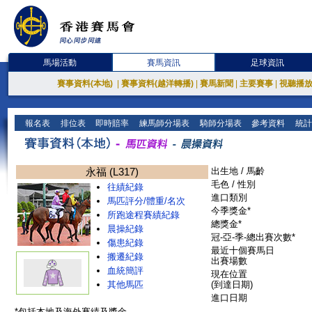
馬場活動
賽馬資訊
足球資訊
賽事資料(本地)
|
賽事資料(越洋轉播)
|
賽馬新聞
|
主要賽事
|
視聽播
報名表
排位表
即時賠率
練馬師分場表
騎師分場表
參考資料
統計
永福 (L317)
出生地 / 馬齡
毛色 / 性別
往績紀錄
進口類別
馬匹評分/體重/名次
今季獎金*
所跑途程賽績紀錄
總獎金*
晨操紀錄
冠-亞-季-總出賽次數*
傷患紀錄
最近十個賽馬日
搬遷紀錄
出賽場數
血統簡評
現在位置
其他馬匹
(到達日期)
進口日期
*包括本地及海外賽績及獎金