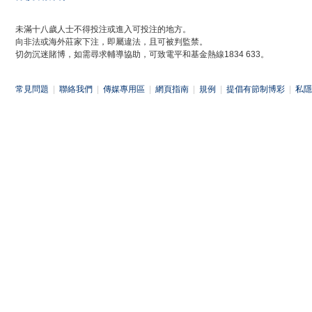
未滿十八歲人士不得投注或進入可投注的地方。
向非法或海外莊家下注，即屬違法，且可被判監禁。
切勿沉迷賭博，如需尋求輔導協助，可致電平和基金熱線1834 633。
常見問題
|
聯絡我們
|
傳媒專用區
|
網頁指南
|
規例
|
提倡有節制博彩
|
私隱