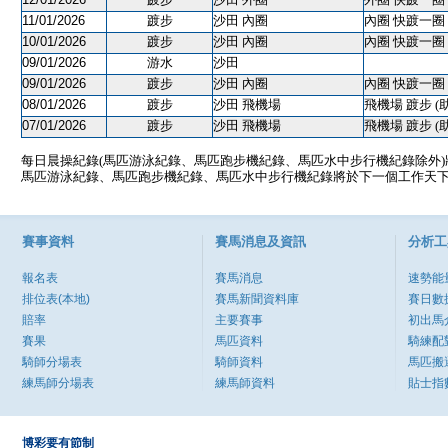
11/01/2026
踱步
沙田 內圈
內圈 快踱一圈 
10/01/2026
踱步
沙田 內圈
內圈 快踱一圈 
09/01/2026
游水
沙田
09/01/2026
踱步
沙田 內圈
內圈 快踱一圈 
08/01/2026
踱步
沙田 飛機場
飛機場 踱步 (
07/01/2026
踱步
沙田 飛機場
飛機場 踱步 (
每日晨操紀錄(馬匹游泳紀錄、馬匹跑步機紀錄、馬匹水中步行機紀錄除外
馬匹游泳紀錄、馬匹跑步機紀錄、馬匹水中步行機紀錄將於下一個工作天
賽事資料
賽馬消息及資訊
分析工
報名表
賽馬消息
速勢能
排位表(本地)
賽馬新聞資料庫
賽日數
賠率
主要賽事
初出馬
賽果
馬匹資料
騎練配
騎師分場表
騎師資料
馬匹搬
練馬師分場表
練馬師資料
貼士指
博彩要有節制