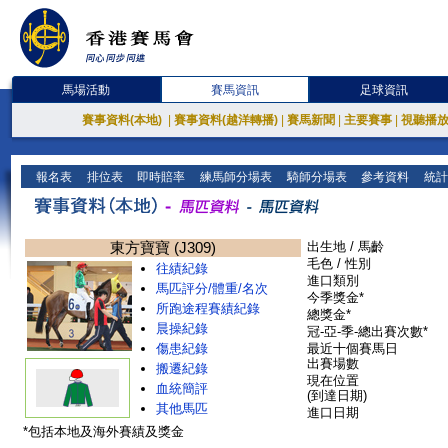
馬場活動
賽馬資訊
足球資訊
賽事資料(本地)
|
賽事資料(越洋轉播)
|
賽馬新聞
|
主要賽事
|
視聽播
報名表
排位表
即時賠率
練馬師分場表
騎師分場表
參考資料
統計
東方寶寶 (J309)
出生地 / 馬齡
毛色 / 性別
往績紀錄
進口類別
馬匹評分/體重/名次
今季獎金*
所跑途程賽績紀錄
總獎金*
晨操紀錄
冠-亞-季-總出賽次數*
傷患紀錄
最近十個賽馬日
出賽場數
搬遷紀錄
現在位置
血統簡評
(到達日期)
其他馬匹
進口日期
*包括本地及海外賽績及獎金