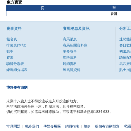
東方寶寶
從
至
香港
賽事資料
賽馬消息及資訊
分析工
報名表
賽馬消息
速勢能
排位表(本地)
賽馬新聞資料庫
賽日數
賠率
主要賽事
初出馬
賽果
馬匹資料
騎練配
騎師分場表
騎師資料
馬匹搬
練馬師分場表
練馬師資料
貼士指
博彩要有節制
未滿十八歲人士不得投注或進入可投注的地方。
向非法或海外莊家下注，即屬違法，且可被判監禁。
切勿沉迷賭博，如需尋求輔導協助，可致電平和基金熱線1834 633。
常見問題
|
聯絡我們
|
傳媒專用區
|
網頁指南
|
規例
|
提倡有節制博彩
|
私隱