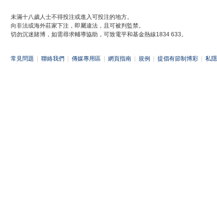
未滿十八歲人士不得投注或進入可投注的地方。
向非法或海外莊家下注，即屬違法，且可被判監禁。
切勿沉迷賭博，如需尋求輔導協助，可致電平和基金熱線1834 633。
常見問題
|
聯絡我們
|
傳媒專用區
|
網頁指南
|
規例
|
提倡有節制博彩
|
私隱