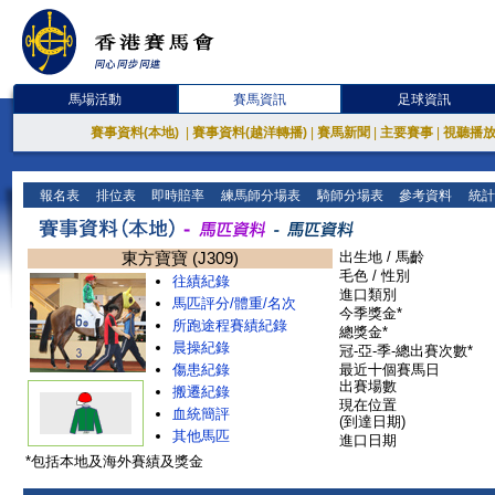
馬場活動
賽馬資訊
足球資訊
賽事資料(本地)
|
賽事資料(越洋轉播)
|
賽馬新聞
|
主要賽事
|
視聽播
報名表
排位表
即時賠率
練馬師分場表
騎師分場表
參考資料
統計
東方寶寶 (J309)
出生地 / 馬齡
毛色 / 性別
往績紀錄
進口類別
馬匹評分/體重/名次
今季獎金*
所跑途程賽績紀錄
總獎金*
晨操紀錄
冠-亞-季-總出賽次數*
傷患紀錄
最近十個賽馬日
出賽場數
搬遷紀錄
現在位置
血統簡評
(到達日期)
其他馬匹
進口日期
*包括本地及海外賽績及獎金