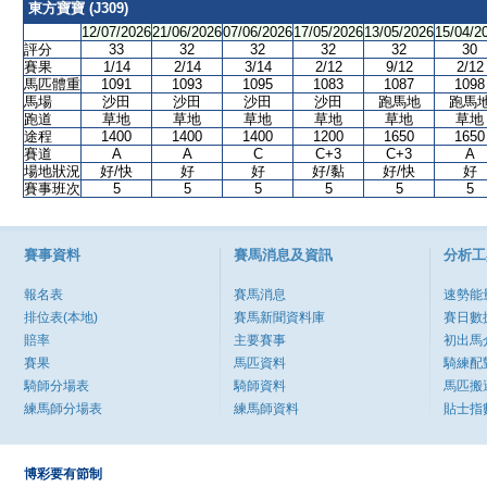
東方寶寶 (J309)
12/07/2026
21/06/2026
07/06/2026
17/05/2026
13/05/2026
15/04/2
評分
33
32
32
32
32
30
賽果
1/14
2/14
3/14
2/12
9/12
2/12
馬匹體重
1091
1093
1095
1083
1087
1098
馬場
沙田
沙田
沙田
沙田
跑馬地
跑馬
跑道
草地
草地
草地
草地
草地
草地
途程
1400
1400
1400
1200
1650
1650
賽道
A
A
C
C+3
C+3
A
場地狀況
好/快
好
好
好/黏
好/快
好
賽事班次
5
5
5
5
5
5
賽事資料
賽馬消息及資訊
分析工
報名表
賽馬消息
速勢能
排位表(本地)
賽馬新聞資料庫
賽日數
賠率
主要賽事
初出馬
賽果
馬匹資料
騎練配
騎師分場表
騎師資料
馬匹搬
練馬師分場表
練馬師資料
貼士指
博彩要有節制