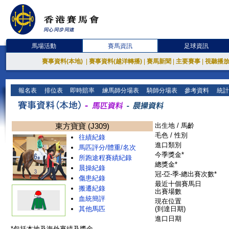
馬場活動
賽馬資訊
足球資訊
賽事資料(本地)
|
賽事資料(越洋轉播)
|
賽馬新聞
|
主要賽事
|
視聽播
報名表
排位表
即時賠率
練馬師分場表
騎師分場表
參考資料
統計
東方寶寶 (J309)
出生地 / 馬齡
毛色 / 性別
往績紀錄
進口類別
馬匹評分/體重/名次
今季獎金*
所跑途程賽績紀錄
總獎金*
晨操紀錄
冠-亞-季-總出賽次數*
傷患紀錄
最近十個賽馬日
搬遷紀錄
出賽場數
血統簡評
現在位置
其他馬匹
(到達日期)
進口日期
*包括本地及海外賽績及獎金