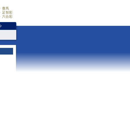
賽馬
足智彩
六合彩
少