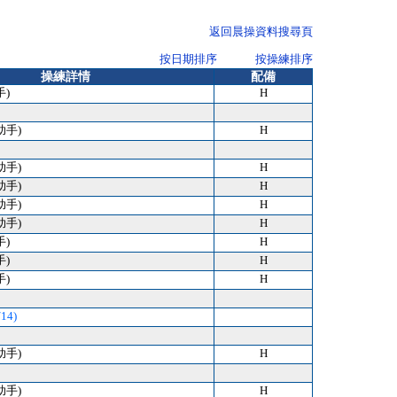
返回晨操資料搜尋頁
按日期排序
按操練排序
操練詳情
配備
手)
H
助手)
H
助手)
H
助手)
H
助手)
H
助手)
H
手)
H
手)
H
手)
H
14)
助手)
H
助手)
H