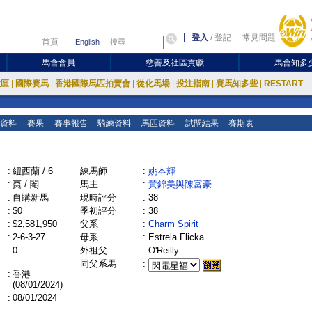
登入
/
登記
常見問題
首頁
English
馬會會員
慈善及社區貢獻
馬會知多
放區
|
國際賽馬
|
香港國際馬匹拍賣會
|
從化馬場
|
投注指南
|
賽馬知多些
|
RESTART
資料
賽果
賽事報告
騎練資料
馬匹資料
試閘結果
賽期表
:
紐西蘭 / 6
練馬師
:
姚本輝
:
棗 / 閹
馬主
:
黃錦美與陳富豪
:
自購新馬
現時評分
:
38
:
$0
季初評分
:
38
:
$2,581,950
父系
:
Charm Spirit
:
2-6-3-27
母系
:
Estrela Flicka
:
0
外祖父
:
O'Reilly
同父系馬
:
:
香港
(08/01/2024)
:
08/01/2024