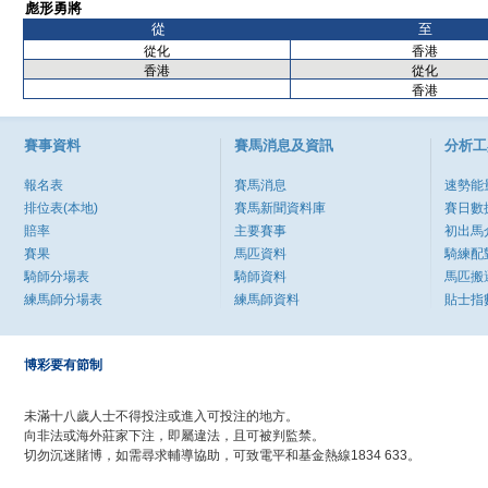
彪形勇將
從
至
從化
香港
香港
從化
香港
賽事資料
賽馬消息及資訊
分析工
報名表
賽馬消息
速勢能
排位表(本地)
賽馬新聞資料庫
賽日數
賠率
主要賽事
初出馬
賽果
馬匹資料
騎練配
騎師分場表
騎師資料
馬匹搬
練馬師分場表
練馬師資料
貼士指
博彩要有節制
未滿十八歲人士不得投注或進入可投注的地方。
向非法或海外莊家下注，即屬違法，且可被判監禁。
切勿沉迷賭博，如需尋求輔導協助，可致電平和基金熱線1834 633。