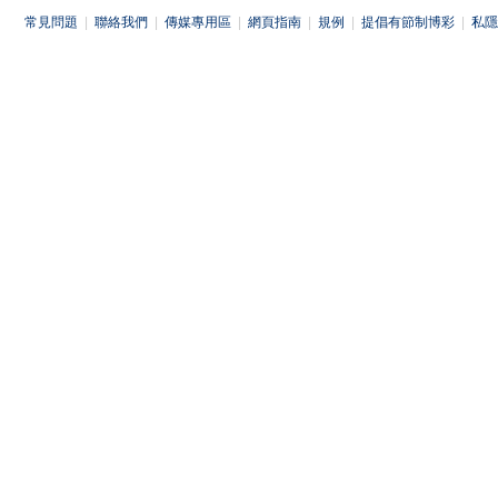
常見問題
|
聯絡我們
|
傳媒專用區
|
網頁指南
|
規例
|
提倡有節制博彩
|
私隱