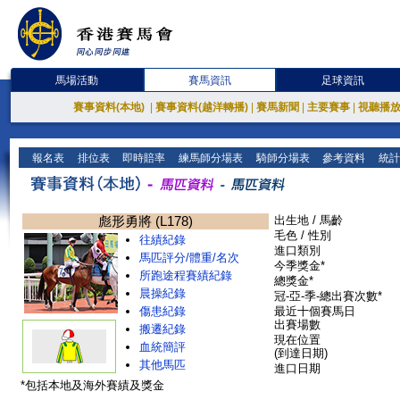
馬場活動
賽馬資訊
足球資訊
賽事資料(本地)
|
賽事資料(越洋轉播)
|
賽馬新聞
|
主要賽事
|
視聽播
報名表
排位表
即時賠率
練馬師分場表
騎師分場表
參考資料
統計
彪形勇將 (L178)
出生地 / 馬齡
毛色 / 性別
往績紀錄
進口類別
馬匹評分/體重/名次
今季獎金*
所跑途程賽績紀錄
總獎金*
晨操紀錄
冠-亞-季-總出賽次數*
傷患紀錄
最近十個賽馬日
出賽場數
搬遷紀錄
現在位置
血統簡評
(到達日期)
其他馬匹
進口日期
*包括本地及海外賽績及獎金