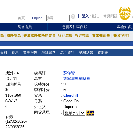
登入
/
登記
常見問題
首頁
English
馬會會員
慈善及社區貢獻
馬會知多
放區
|
國際賽馬
|
香港國際馬匹拍賣會
|
從化馬場
|
投注指南
|
賽馬知多些
|
RESTART
資料
賽果
賽事報告
騎練資料
馬匹資料
試閘結果
賽期表
:
澳洲 / 4
練馬師
:
蘇偉賢
:
棗 / 閹
馬主
:
劉燊濤與劉燊霆
:
自購新馬
現時評分
:
50
:
$0
季初評分
:
50
:
$157,950
父系
:
Churchill
:
0-0-1-3
母系
:
Good Oh
:
0
外祖父
:
Duporth
同父系馬
:
:
香港
(12/02/2026)
:
22/09/2025