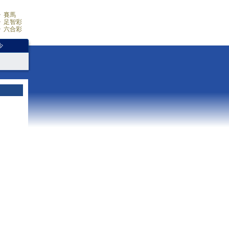
賽馬
足智彩
六合彩
少