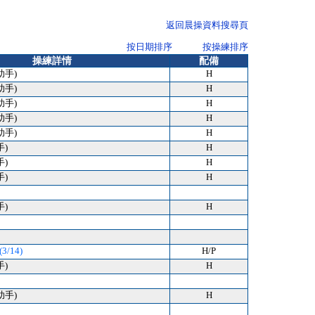
返回晨操資料搜尋頁
按日期排序
按操練排序
操練詳情
配備
助手)
H
助手)
H
助手)
H
助手)
H
助手)
H
手)
H
手)
H
手)
H
手)
H
3/14)
H/P
手)
H
助手)
H