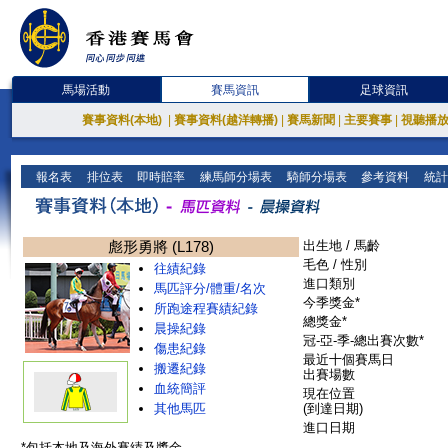
馬場活動
賽馬資訊
足球資訊
賽事資料(本地)
|
賽事資料(越洋轉播)
|
賽馬新聞
|
主要賽事
|
視聽播
報名表
排位表
即時賠率
練馬師分場表
騎師分場表
參考資料
統計
彪形勇將 (L178)
出生地 / 馬齡
毛色 / 性別
往績紀錄
進口類別
馬匹評分/體重/名次
今季獎金*
所跑途程賽績紀錄
總獎金*
晨操紀錄
冠-亞-季-總出賽次數*
傷患紀錄
最近十個賽馬日
搬遷紀錄
出賽場數
血統簡評
現在位置
其他馬匹
(到達日期)
進口日期
*包括本地及海外賽績及獎金