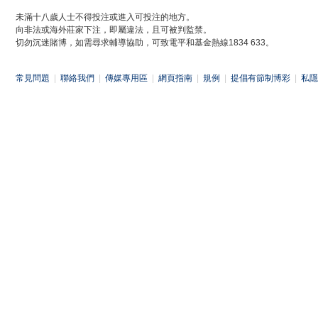
未滿十八歲人士不得投注或進入可投注的地方。
向非法或海外莊家下注，即屬違法，且可被判監禁。
切勿沉迷賭博，如需尋求輔導協助，可致電平和基金熱線1834 633。
常見問題
|
聯絡我們
|
傳媒專用區
|
網頁指南
|
規例
|
提倡有節制博彩
|
私隱