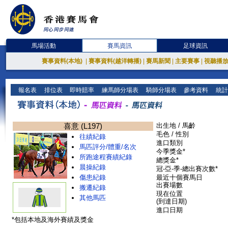
馬場活動
賽馬資訊
足球資訊
賽事資料(本地)
|
賽事資料(越洋轉播)
|
賽馬新聞
|
主要賽事
|
視聽播
報名表
排位表
即時賠率
練馬師分場表
騎師分場表
參考資料
統計
喜意 (L197)
出生地 / 馬齡
毛色 / 性別
往績紀錄
進口類別
馬匹評分/體重/名次
今季獎金*
所跑途程賽績紀錄
總獎金*
晨操紀錄
冠-亞-季-總出賽次數*
傷患紀錄
最近十個賽馬日
出賽場數
搬遷紀錄
現在位置
其他馬匹
(到達日期)
進口日期
*包括本地及海外賽績及獎金