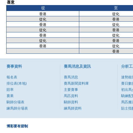
喜意
從
至
香港
從化
從化
香港
香港
從化
從化
香港
香港
從化
從化
香港
香港
從化
香港
賽事資料
賽馬消息及資訊
分析工
報名表
賽馬消息
速勢能
排位表(本地)
賽馬新聞資料庫
賽日數
賠率
主要賽事
初出馬
賽果
馬匹資料
騎練配
騎師分場表
騎師資料
馬匹搬
練馬師分場表
練馬師資料
貼士指
博彩要有節制