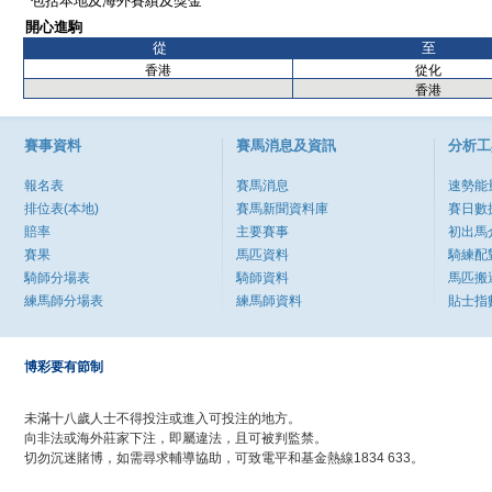
*包括本地及海外賽績及獎金
開心進駒
從
至
香港
從化
香港
賽事資料
賽馬消息及資訊
分析工
報名表
賽馬消息
速勢能
排位表(本地)
賽馬新聞資料庫
賽日數
賠率
主要賽事
初出馬
賽果
馬匹資料
騎練配
騎師分場表
騎師資料
馬匹搬
練馬師分場表
練馬師資料
貼士指
博彩要有節制
未滿十八歲人士不得投注或進入可投注的地方。
向非法或海外莊家下注，即屬違法，且可被判監禁。
切勿沉迷賭博，如需尋求輔導協助，可致電平和基金熱線1834 633。