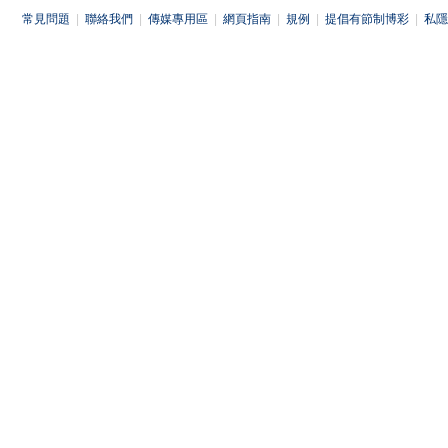
常見問題
|
聯絡我們
|
傳媒專用區
|
網頁指南
|
規例
|
提倡有節制博彩
|
私隱