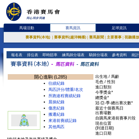
馬場活動
賽馬資訊
足球資訊
賽事資料(本地)
|
賽事資料(越洋轉播)
|
賽馬新聞
|
主要賽事
|
視聽播
報名表
排位表
即時賠率
練馬師分場表
騎師分場表
參考資料
統計
開心進駒 (L285)
出生地 / 馬齡
毛色 / 性別
往績紀錄
進口類別
馬匹評分/體重/名次
今季獎金*
所跑途程賽績紀錄
總獎金*
晨操紀錄
冠-亞-季-總出賽次數*
傷患紀錄
最近十個賽馬日
出賽場數
搬遷紀錄
自購馬來港前賽事片段
來港前賽績記錄
現在位置
其他馬匹
(到達日期)
進口日期