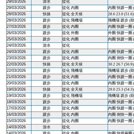
29/03/2026
游水
從化
29/03/2026
踱步
從化 內圈
內圈 快踱一圈 
28/03/2026
快操
從化 全天候
28.6 23.0 (51
28/03/2026
踱步
從化 飛機場
飛機場 踱步 (助
27/03/2026
踱步
從化 內圈
內圈 快踱一圈 
26/03/2026
踱步
從化 外圈
外圈 快踱一圈 
25/03/2026
踱步
從化 內圈
內圈 快踱一圈 
24/03/2026
游水
從化
24/03/2026
踱步
從化 內圈
內圈 快踱一圈 
23/03/2026
踱步
從化 內圈
內圈 倒快一圈 
22/03/2026
快操
從化 全天候
30.2 26.7 (56.
22/03/2026
踱步
從化 飛機場
飛機場 踱步 (助
21/03/2026
踱步
從化 內圈
內圈 快踱一圈 
20/03/2026
踱步
從化 內圈
內圈 快踱一圈 
19/03/2026
快操
從化 全天候
29.0 25.3 (54.
19/03/2026
踱步
從化 飛機場
飛機場 踱步 (助
18/03/2026
踱步
從化 內圈
內圈 快踱一圈 
17/03/2026
踱步
從化 內圈
內圈 快踱一圈 
16/03/2026
踱步
從化 內圈
內圈 倒快一圈 
15/03/2026
踱步
從化 內圈
內圈 快踱一圈 
14/03/2026
游水
從化
14/03/2026
踱步
從化 內圈
內圈 快踱兩圈 