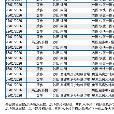
27/01/2026
踱步
沙田 外圈
外圈 快踱一圈 
26/01/2026
踱步
沙田 內圈
內圈 倒快一圈 
25/01/2026
踱步
沙田 內圈
內圈 快踱一圈 
24/01/2026
踱步
沙田 外圈
外圈 快踱一圈 
23/01/2026
踱步
沙田 內圈
內圈 快踱一圈 
22/01/2026
踱步
沙田 內圈
內圈 倒快一圈 
21/01/2026
踱步
沙田 外圈
外圈 快踱一圈 
20/01/2026
馬匹跑步機
沙田
馬匹跑步機 - 
19/01/2026
踱步
沙田 內圈
內圈 倒快一圈 
18/01/2026
踱步
沙田 內圈
內圈 快踱一圈 
17/01/2026
踱步
沙田 內圈
內圈 快踱一圈 
16/01/2026
踱步
沙田 內圈
內圈 快踱一圈 
15/01/2026
踱步
沙田 內圈
內圈 倒快一圈 
08/01/2026
踱步
沙田 奧運馬房沙地練習場
奧運馬房沙地練習
07/01/2026
踱步
沙田 奧運馬房沙地練習場
奧運馬房沙地練習
06/01/2026
踱步
沙田 奧運馬房沙地練習場
奧運馬房沙地練習
05/01/2026
馬匹跑步機
沙田
馬匹跑步機 - 
05/01/2026
踱步
沙田 奧運馬房沙地練習場
奧運馬房沙地練習
每日晨操紀錄(馬匹游泳紀錄、馬匹跑步機紀錄、馬匹水中步行機紀錄除外
馬匹游泳紀錄、馬匹跑步機紀錄、馬匹水中步行機紀錄將於下一個工作天