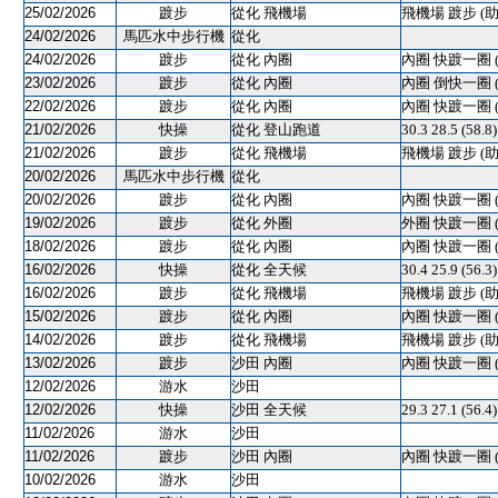
25/02/2026
踱步
從化 飛機場
飛機場 踱步 (助
24/02/2026
馬匹水中步行機
從化
24/02/2026
踱步
從化 內圈
內圈 快踱一圈 
23/02/2026
踱步
從化 內圈
內圈 倒快一圈 
22/02/2026
踱步
從化 內圈
內圈 快踱一圈 
21/02/2026
快操
從化 登山跑道
30.3 28.5 (58.
21/02/2026
踱步
從化 飛機場
飛機場 踱步 (助
20/02/2026
馬匹水中步行機
從化
20/02/2026
踱步
從化 內圈
內圈 快踱一圈 
19/02/2026
踱步
從化 外圈
外圈 快踱一圈 
18/02/2026
踱步
從化 內圈
內圈 快踱一圈 
16/02/2026
快操
從化 全天候
30.4 25.9 (56.
16/02/2026
踱步
從化 飛機場
飛機場 踱步 (助
15/02/2026
踱步
從化 內圈
內圈 快踱一圈 
14/02/2026
踱步
從化 飛機場
飛機場 踱步 (助
13/02/2026
踱步
沙田 內圈
內圈 快踱一圈 
12/02/2026
游水
沙田
12/02/2026
快操
沙田 全天候
29.3 27.1 (56.
11/02/2026
游水
沙田
11/02/2026
踱步
沙田 內圈
內圈 快踱一圈 
10/02/2026
游水
沙田