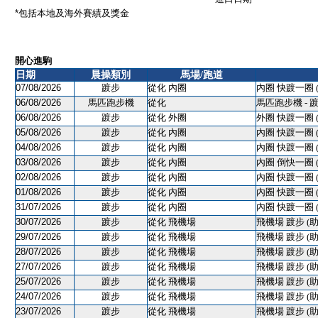
*包括本地及海外賽績及獎金
開心進駒
日期
晨操類別
馬場/跑道
07/08/2026
踱步
從化 內圈
內圈 快踱一圈 
06/08/2026
馬匹跑步機
從化
馬匹跑步機 - 
06/08/2026
踱步
從化 外圈
外圈 快踱一圈 
05/08/2026
踱步
從化 內圈
內圈 快踱一圈 
04/08/2026
踱步
從化 內圈
內圈 快踱一圈 
03/08/2026
踱步
從化 內圈
內圈 倒快一圈 
02/08/2026
踱步
從化 內圈
內圈 快踱一圈 
01/08/2026
踱步
從化 內圈
內圈 快踱一圈 
31/07/2026
踱步
從化 內圈
內圈 快踱一圈 
30/07/2026
踱步
從化 飛機場
飛機場 踱步 (助
29/07/2026
踱步
從化 飛機場
飛機場 踱步 (助
28/07/2026
踱步
從化 飛機場
飛機場 踱步 (助
27/07/2026
踱步
從化 飛機場
飛機場 踱步 (助
25/07/2026
踱步
從化 飛機場
飛機場 踱步 (助
24/07/2026
踱步
從化 飛機場
飛機場 踱步 (助
23/07/2026
踱步
從化 飛機場
飛機場 踱步 (助