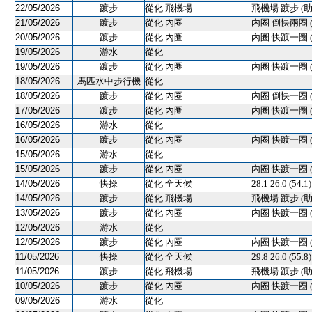
22/05/2026
踱步
從化 飛機場
飛機場 踱步 (助
21/05/2026
踱步
從化 內圈
內圈 倒快兩圈 
20/05/2026
踱步
從化 內圈
內圈 快踱一圈 
19/05/2026
游水
從化
19/05/2026
踱步
從化 內圈
內圈 快踱一圈 
18/05/2026
馬匹水中步行機
從化
18/05/2026
踱步
從化 內圈
內圈 倒快一圈 
17/05/2026
踱步
從化 內圈
內圈 快踱一圈 
16/05/2026
游水
從化
16/05/2026
踱步
從化 內圈
內圈 快踱一圈 
15/05/2026
游水
從化
15/05/2026
踱步
從化 內圈
內圈 快踱一圈 
14/05/2026
快操
從化 全天候
28.1 26.0 (54.
14/05/2026
踱步
從化 飛機場
飛機場 踱步 (助
13/05/2026
踱步
從化 內圈
內圈 快踱一圈 
12/05/2026
游水
從化
12/05/2026
踱步
從化 內圈
內圈 快踱一圈 
11/05/2026
快操
從化 全天候
29.8 26.0 (55
11/05/2026
踱步
從化 飛機場
飛機場 踱步 (助
10/05/2026
踱步
從化 內圈
內圈 快踱一圈 
09/05/2026
游水
從化