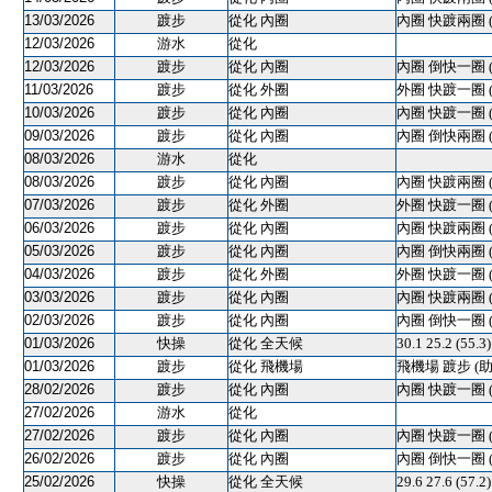
13/03/2026
踱步
從化 內圈
內圈 快踱兩圈 
12/03/2026
游水
從化
12/03/2026
踱步
從化 內圈
內圈 倒快一圈 
11/03/2026
踱步
從化 外圈
外圈 快踱一圈 
10/03/2026
踱步
從化 內圈
內圈 快踱一圈 
09/03/2026
踱步
從化 內圈
內圈 倒快兩圈 
08/03/2026
游水
從化
08/03/2026
踱步
從化 內圈
內圈 快踱兩圈 
07/03/2026
踱步
從化 外圈
外圈 快踱一圈 
06/03/2026
踱步
從化 內圈
內圈 快踱兩圈 
05/03/2026
踱步
從化 內圈
內圈 倒快兩圈 
04/03/2026
踱步
從化 外圈
外圈 快踱一圈 
03/03/2026
踱步
從化 內圈
內圈 快踱兩圈 
02/03/2026
踱步
從化 內圈
內圈 倒快一圈 
01/03/2026
快操
從化 全天候
30.1 25.2 (55.
01/03/2026
踱步
從化 飛機場
飛機場 踱步 (助
28/02/2026
踱步
從化 內圈
內圈 快踱一圈 
27/02/2026
游水
從化
27/02/2026
踱步
從化 內圈
內圈 快踱一圈 
26/02/2026
踱步
從化 內圈
內圈 倒快一圈 
25/02/2026
快操
從化 全天候
29.6 27.6 (57.