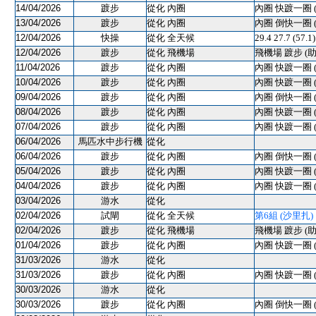
14/04/2026
踱步
從化 內圈
內圈 快踱一圈 
13/04/2026
踱步
從化 內圈
內圈 倒快一圈 
12/04/2026
快操
從化 全天候
29.4 27.7 (57.
12/04/2026
踱步
從化 飛機場
飛機場 踱步 (助
11/04/2026
踱步
從化 內圈
內圈 快踱一圈 
10/04/2026
踱步
從化 內圈
內圈 快踱一圈 
09/04/2026
踱步
從化 內圈
內圈 倒快一圈 
08/04/2026
踱步
從化 內圈
內圈 快踱一圈 
07/04/2026
踱步
從化 內圈
內圈 快踱一圈 
06/04/2026
馬匹水中步行機
從化
06/04/2026
踱步
從化 內圈
內圈 倒快一圈 
05/04/2026
踱步
從化 內圈
內圈 快踱一圈 
04/04/2026
踱步
從化 內圈
內圈 快踱一圈 
03/04/2026
游水
從化
02/04/2026
試閘
從化 全天候
第6組 (沙里扎) 10
02/04/2026
踱步
從化 飛機場
飛機場 踱步 (助
01/04/2026
踱步
從化 內圈
內圈 快踱一圈 
31/03/2026
游水
從化
31/03/2026
踱步
從化 內圈
內圈 快踱一圈 
30/03/2026
游水
從化
30/03/2026
踱步
從化 內圈
內圈 倒快一圈 