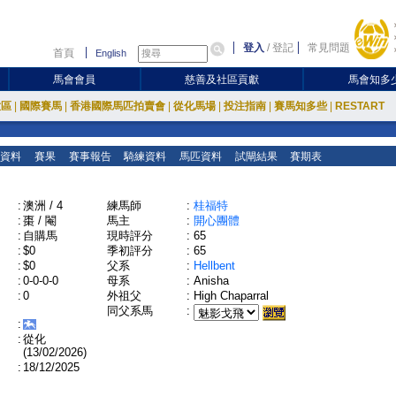
登入
/
登記
常見問題
首頁
English
馬會會員
慈善及社區貢獻
馬會知多
放區
|
國際賽馬
|
香港國際馬匹拍賣會
|
從化馬場
|
投注指南
|
賽馬知多些
|
RESTART
資料
賽果
賽事報告
騎練資料
馬匹資料
試閘結果
賽期表
:
澳洲 / 4
練馬師
:
桂福特
:
棗 / 閹
馬主
:
開心團體
:
自購馬
現時評分
:
65
:
$0
季初評分
:
65
:
$0
父系
:
Hellbent
:
0-0-0-0
母系
:
Anisha
:
0
外祖父
:
High Chaparral
同父系馬
:
:
:
從化
(13/02/2026)
:
18/12/2025