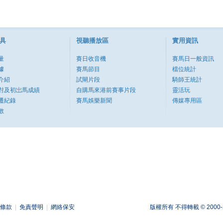
具
視聽播放區
實用資訊
量
賽日收音機
賽馬日一般資訊
據
賽馬節目
檔位統計
介紹
試閘片段
騎師王統計
對及初岀馬成績
自購馬來港前賽事片段
靈活玩
遷紀錄
賽馬娛樂新聞
傳媒專用區
數
條款
|
免責聲明
|
網絡保安
版權所有 不得轉載 © 2000