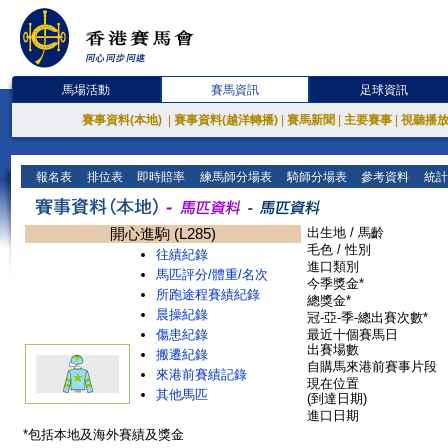
馬場活動
賽馬資訊
足球資訊
賽事資料(本地)
|
賽事資料(越洋轉播)
|
賽馬新聞
|
主要賽事
|
視聽播
報名表
排位表
即時賠率
練馬師分場表
騎師分場表
參考資料
統計
開心進駒 (L285)
出生地 / 馬齡
毛色 / 性別
往績紀錄
進口類別
馬匹評分/體重/名次
今季獎金*
所跑途程賽績紀錄
總獎金*
晨操紀錄
冠-亞-季-總出賽次數*
傷患紀錄
最近十個賽馬日
出賽場數
搬遷紀錄
自購馬來港前賽事片段
來港前賽績記錄
現在位置
其他馬匹
(到達日期)
進口日期
*包括本地及海外賽績及獎金