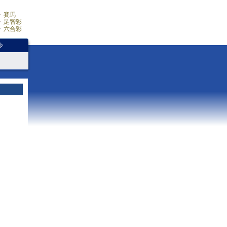
賽馬
足智彩
六合彩
少