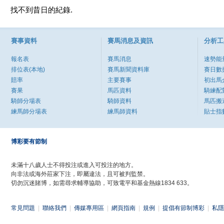
找不到昔日的紀錄.
賽事資料
賽馬消息及資訊
分析工
報名表
賽馬消息
速勢能
排位表(本地)
賽馬新聞資料庫
賽日數
賠率
主要賽事
初出馬
賽果
馬匹資料
騎練配
騎師分場表
騎師資料
馬匹搬
練馬師分場表
練馬師資料
貼士指
博彩要有節制
未滿十八歲人士不得投注或進入可投注的地方。
向非法或海外莊家下注，即屬違法，且可被判監禁。
切勿沉迷賭博，如需尋求輔導協助，可致電平和基金熱線1834 633。
常見問題
|
聯絡我們
|
傳媒專用區
|
網頁指南
|
規例
|
提倡有節制博彩
|
私隱