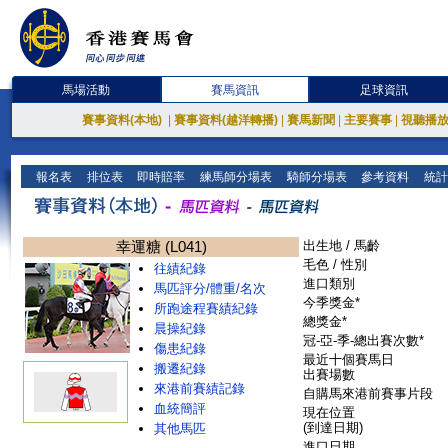
馬場活動
賽馬資訊
足球資訊
賽事資料(本地)
|
賽事資料(越洋轉播)
|
賽馬新聞
|
主要賽事
|
視聽播
報名表
排位表
即時賠率
練馬師分場表
騎師分場表
參考資料
統計
幸運糖 (L041)
出生地 / 馬齡
毛色 / 性別
往績紀錄
進口類別
馬匹評分/體重/名次
今季獎金*
所跑途程賽績紀錄
總獎金*
晨操紀錄
冠-亞-季-總出賽次數*
傷患紀錄
最近十個賽馬日
搬遷紀錄
出賽場數
來港前賽績記錄
自購馬來港前賽事片段
血統簡評
現在位置
(到達日期)
其他馬匹
進口日期