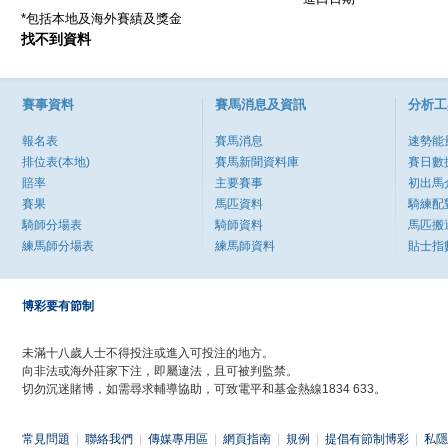
*包括本地及海外賽績及獎金
找不到資料
賽事資料
賽馬消息及資訊
分析工
報名表
賽馬消息
速勢能
排位表(本地)
賽馬新聞資料庫
賽日數
賠率
主要賽事
初出馬
賽果
馬匹資料
騎練配
騎師分場表
騎師資料
馬匹搬
練馬師分場表
練馬師資料
貼士指
博彩要有節制
未滿十八歲人士不得投注或進入可投注的地方。
向非法或海外莊家下注，即屬違法，且可被判監禁。
切勿沉迷賭博，如需尋求輔導協助，可致電平和基金熱線1834 633。
常見問題
|
聯絡我們
|
傳媒專用區
|
網頁指南
|
規例
|
提倡有節制博彩
|
私隱