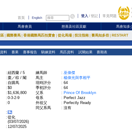
登入
/
登記
常見問題
首頁
English
馬會會員
慈善及社區貢獻
馬會知多
放區
|
國際賽馬
|
香港國際馬匹拍賣會
|
從化馬場
|
投注指南
|
賽馬知多些
|
RESTART
資料
賽果
賽事報告
騎練資料
馬匹資料
試閘結果
賽期表
:
紐西蘭 / 5
練馬師
:
巫偉傑
:
棗／棕 / 閹
馬主
:
楊偉光與李相平
:
自購馬
現時評分
:
64
:
$0
季初評分
:
64
:
$1,636,800
父系
:
Prince Of Brooklyn
:
0-3-2-9
母系
:
Perfect Jazz
:
0
外祖父
:
Perfectly Ready
同父系馬
:
沒有
:
:
從化
(03/07/2026)
:
12/07/2025