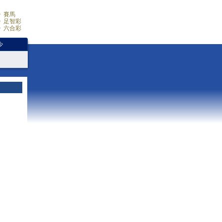
賽馬
足智彩
六合彩
少