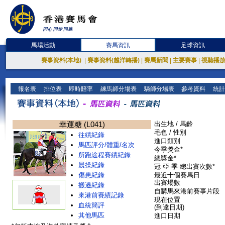
馬場活動
賽馬資訊
足球資訊
賽事資料(本地)
|
賽事資料(越洋轉播)
|
賽馬新聞
|
主要賽事
|
視聽播
報名表
排位表
即時賠率
練馬師分場表
騎師分場表
參考資料
統計
幸運糖 (L041)
出生地 / 馬齡
毛色 / 性別
往績紀錄
進口類別
馬匹評分/體重/名次
今季獎金*
所跑途程賽績紀錄
總獎金*
晨操紀錄
冠-亞-季-總出賽次數*
傷患紀錄
最近十個賽馬日
出賽場數
搬遷紀錄
自購馬來港前賽事片段
來港前賽績記錄
現在位置
血統簡評
(到達日期)
其他馬匹
進口日期