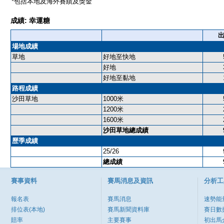
*包括本地及海外賽績及獎金
成績: 幸運糖
場地成績
草地
好地至快地
好地
好地至黏地
路程成績
沙田草地
1000米
1200米
1600米
沙田草地總成績
歷季成績
25/26
總成績
賽事資料
賽馬消息及資訊
分析工
報名表
賽馬消息
速勢能
排位表(本地)
賽馬新聞資料庫
賽日數
賠率
主要賽事
初出馬