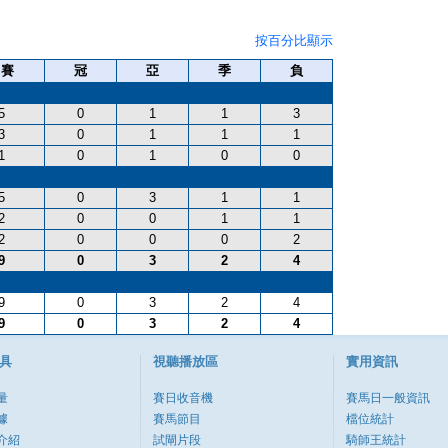
按百分比顯示
出賽
冠
亞
季
負
5
0
1
1
3
3
0
1
1
1
1
0
1
0
0
5
0
3
1
1
2
0
0
1
1
2
0
0
0
2
9
0
3
2
4
9
0
3
2
4
9
0
3
2
4
具
視聽播放區
實用資訊
量
賽日收音機
賽馬日一般資訊
據
賽馬節目
檔位統計
介紹
試閘片段
騎師王統計