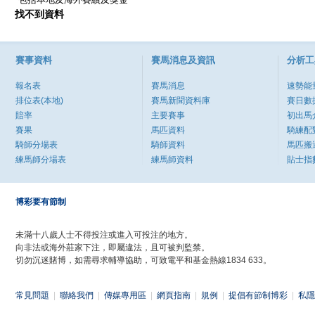
找不到資料
賽事資料
賽馬消息及資訊
分析工
報名表
賽馬消息
速勢能
排位表(本地)
賽馬新聞資料庫
賽日數
賠率
主要賽事
初出馬
賽果
馬匹資料
騎練配
騎師分場表
騎師資料
馬匹搬
練馬師分場表
練馬師資料
貼士指
博彩要有節制
未滿十八歲人士不得投注或進入可投注的地方。
向非法或海外莊家下注，即屬違法，且可被判監禁。
切勿沉迷賭博，如需尋求輔導協助，可致電平和基金熱線1834 633。
常見問題
|
聯絡我們
|
傳媒專用區
|
網頁指南
|
規例
|
提倡有節制博彩
|
私隱