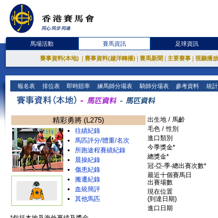
馬場活動
賽馬資訊
足球資訊
賽事資料(本地)
|
賽事資料(越洋轉播)
|
賽馬新聞
|
主要賽事
|
視聽播
報名表
排位表
即時賠率
練馬師分場表
騎師分場表
參考資料
統計
精彩勇將 (L275)
出生地 / 馬齡
毛色 / 性別
往績紀錄
進口類別
馬匹評分/體重/名次
今季獎金*
所跑途程賽績紀錄
總獎金*
晨操紀錄
冠-亞-季-總出賽次數*
傷患紀錄
最近十個賽馬日
搬遷紀錄
出賽場數
血統簡評
現在位置
其他馬匹
(到達日期)
進口日期
*包括本地及海外賽績及獎金