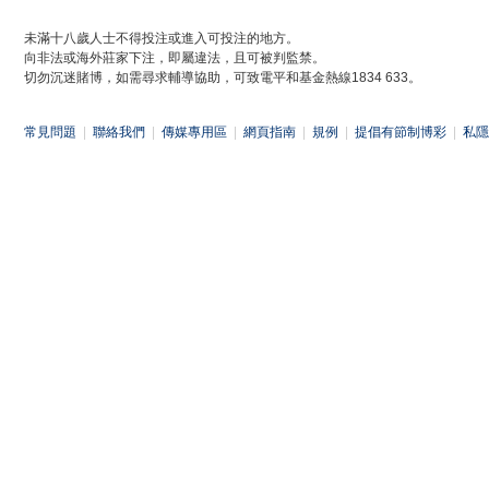
未滿十八歲人士不得投注或進入可投注的地方。
向非法或海外莊家下注，即屬違法，且可被判監禁。
切勿沉迷賭博，如需尋求輔導協助，可致電平和基金熱線1834 633。
常見問題
|
聯絡我們
|
傳媒專用區
|
網頁指南
|
規例
|
提倡有節制博彩
|
私隱