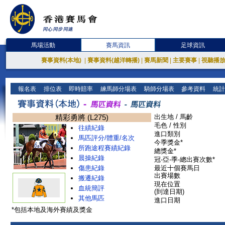
馬場活動
賽馬資訊
足球資訊
賽事資料(本地)
|
賽事資料(越洋轉播)
|
賽馬新聞
|
主要賽事
|
視聽播
報名表
排位表
即時賠率
練馬師分場表
騎師分場表
參考資料
統計
精彩勇將 (L275)
出生地 / 馬齡
毛色 / 性別
往績紀錄
進口類別
馬匹評分/體重/名次
今季獎金*
所跑途程賽績紀錄
總獎金*
晨操紀錄
冠-亞-季-總出賽次數*
傷患紀錄
最近十個賽馬日
出賽場數
搬遷紀錄
現在位置
血統簡評
(到達日期)
其他馬匹
進口日期
*包括本地及海外賽績及獎金