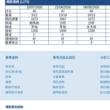
精彩勇將 (L275)
15/07/2026
21/06/2026
06/05/2026
評分
45
47
49
賽果
3/12
13/14
10/12
馬匹體重
1073
1067
1072
馬場
跑馬地
沙田
沙田
跑道
草地
草地
全天候
途程
1200
1000
1200
賽道
C
A
---
場地狀況
好
好
好
賽事班次
4
4
4
賽事資料
賽馬消息及資訊
分析工
報名表
賽馬消息
速勢能
排位表(本地)
賽馬新聞資料庫
賽日數
賠率
主要賽事
初出馬
賽果
馬匹資料
騎練配
騎師分場表
騎師資料
馬匹搬
練馬師分場表
練馬師資料
貼士指
博彩要有節制