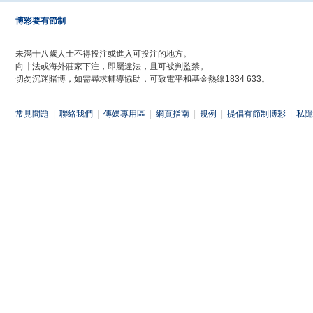
博彩要有節制
未滿十八歲人士不得投注或進入可投注的地方。
向非法或海外莊家下注，即屬違法，且可被判監禁。
切勿沉迷賭博，如需尋求輔導協助，可致電平和基金熱線1834 633。
常見問題
|
聯絡我們
|
傳媒專用區
|
網頁指南
|
規例
|
提倡有節制博彩
|
私隱