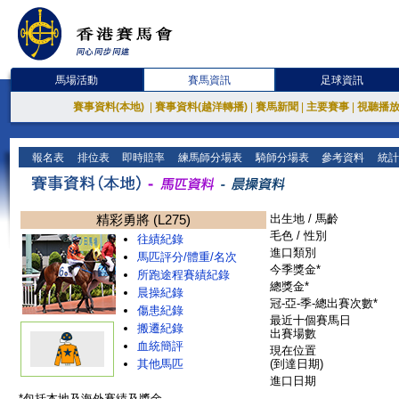
馬場活動
賽馬資訊
足球資訊
賽事資料(本地)
|
賽事資料(越洋轉播)
|
賽馬新聞
|
主要賽事
|
視聽播
報名表
排位表
即時賠率
練馬師分場表
騎師分場表
參考資料
統計
精彩勇將 (L275)
出生地 / 馬齡
毛色 / 性別
往績紀錄
進口類別
馬匹評分/體重/名次
今季獎金*
所跑途程賽績紀錄
總獎金*
晨操紀錄
冠-亞-季-總出賽次數*
傷患紀錄
最近十個賽馬日
搬遷紀錄
出賽場數
血統簡評
現在位置
其他馬匹
(到達日期)
進口日期
*包括本地及海外賽績及獎金