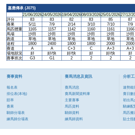
嘉應傳承 (J075)
21/06/2026
24/05/2026
19/04/2026
08/03/2026
25/01/2026
27/12/2
評分
83
83
82
83
85
87
賽果
5/11
7/9
2/14
3/10
7/10
7/9
馬匹體重
1165
1157
1142
1160
1161
1166
馬場
沙田
沙田
沙田
沙田
沙田
沙田
跑道
草地
草地
草地
草地
草地
草地
途程
1800
2400
1800
1800
2000
2000
賽道
A
A
C+3
C
A+3
A+3
場地狀況
好
好/快
好/快
好
好/快
好
賽事班次
G3
G1
2
2
2
2
賽事資料
賽馬消息及資訊
分析工
報名表
賽馬消息
速勢能
排位表(本地)
賽馬新聞資料庫
賽日數
賠率
主要賽事
初出馬
賽果
馬匹資料
騎練配
騎師分場表
騎師資料
馬匹搬
練馬師分場表
練馬師資料
貼士指