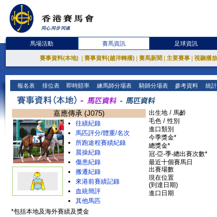
馬場活動
賽馬資訊
足球資訊
賽事資料(本地)
|
賽事資料(越洋轉播)
|
賽馬新聞
|
主要賽事
|
視聽播
報名表
排位表
即時賠率
練馬師分場表
騎師分場表
參考資料
統計
嘉應傳承 (J075)
出生地 / 馬齡
毛色 / 性別
往績紀錄
進口類別
馬匹評分/體重/名次
今季獎金*
所跑途程賽績紀錄
總獎金*
晨操紀錄
冠-亞-季-總出賽次數*
傷患紀錄
最近十個賽馬日
出賽場數
搬遷紀錄
現在位置
來港前賽績記錄
(到達日期)
血統簡評
進口日期
其他馬匹
*包括本地及海外賽績及獎金