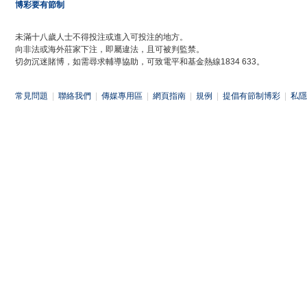
博彩要有節制
未滿十八歲人士不得投注或進入可投注的地方。
向非法或海外莊家下注，即屬違法，且可被判監禁。
切勿沉迷賭博，如需尋求輔導協助，可致電平和基金熱線1834 633。
常見問題
|
聯絡我們
|
傳媒專用區
|
網頁指南
|
規例
|
提倡有節制博彩
|
私隱