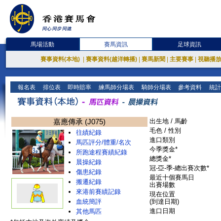
馬場活動
賽馬資訊
足球資訊
賽事資料(本地)
|
賽事資料(越洋轉播)
|
賽馬新聞
|
主要賽事
|
視聽播
報名表
排位表
即時賠率
練馬師分場表
騎師分場表
參考資料
統計
嘉應傳承 (J075)
出生地 / 馬齡
毛色 / 性別
往績紀錄
進口類別
馬匹評分/體重/名次
今季獎金*
所跑途程賽績紀錄
總獎金*
晨操紀錄
冠-亞-季-總出賽次數*
傷患紀錄
最近十個賽馬日
搬遷紀錄
出賽場數
來港前賽績記錄
現在位置
血統簡評
(到達日期)
進口日期
其他馬匹