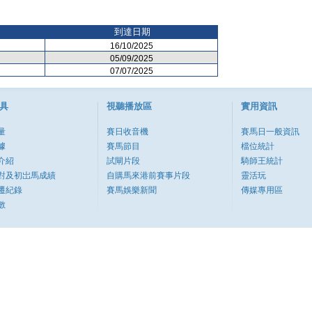
到達日期
16/10/2025
05/09/2025
07/07/2025
具
視聽播放區
實用資訊
量
賽日收音機
賽馬日一般資訊
據
賽馬節目
檔位統計
介紹
試閘片段
騎師王統計
對及初岀馬成績
自購馬來港前賽事片段
靈活玩
遷紀錄
賽馬娛樂新聞
傳媒專用區
數