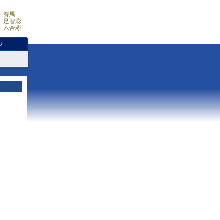
賽馬
足智彩
六合彩
少