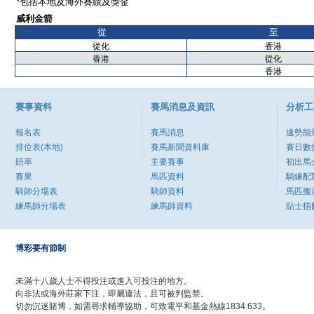
*包括本地及海外賽績及獎金
威利金箭
從
至
從化
香港
香港
從化
香港
賽事資料
賽馬消息及資訊
分析工
報名表
賽馬消息
速勢能
排位表(本地)
賽馬新聞資料庫
賽日數
賠率
主要賽事
初出馬
賽果
馬匹資料
騎練配
騎師分場表
騎師資料
馬匹搬
練馬師分場表
練馬師資料
貼士指
博彩要有節制
未滿十八歲人士不得投注或進入可投注的地方。
向非法或海外莊家下注，即屬違法，且可被判監禁。
切勿沉迷賭博，如需尋求輔導協助，可致電平和基金熱線1834 633。