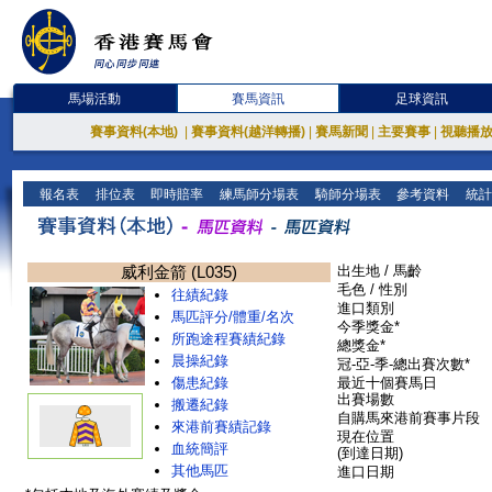
馬場活動
賽馬資訊
足球資訊
賽事資料(本地)
|
賽事資料(越洋轉播)
|
賽馬新聞
|
主要賽事
|
視聽播
報名表
排位表
即時賠率
練馬師分場表
騎師分場表
參考資料
統計
威利金箭 (L035)
出生地 / 馬齡
毛色 / 性別
往績紀錄
進口類別
馬匹評分/體重/名次
今季獎金*
所跑途程賽績紀錄
總獎金*
晨操紀錄
冠-亞-季-總出賽次數*
傷患紀錄
最近十個賽馬日
出賽場數
搬遷紀錄
自購馬來港前賽事片段
來港前賽績記錄
現在位置
血統簡評
(到達日期)
其他馬匹
進口日期