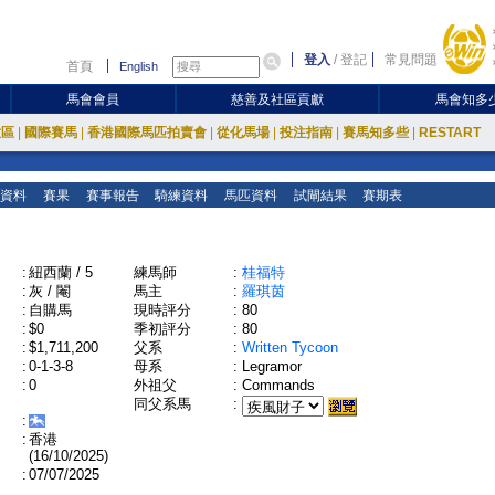
登入
/
登記
常見問題
首頁
English
馬會會員
慈善及社區貢獻
馬會知多
放區
|
國際賽馬
|
香港國際馬匹拍賣會
|
從化馬場
|
投注指南
|
賽馬知多些
|
RESTART
資料
賽果
賽事報告
騎練資料
馬匹資料
試閘結果
賽期表
:
紐西蘭 / 5
練馬師
:
桂福特
:
灰 / 閹
馬主
:
羅琪茵
:
自購馬
現時評分
:
80
:
$0
季初評分
:
80
:
$1,711,200
父系
:
Written Tycoon
:
0-1-3-8
母系
:
Legramor
:
0
外祖父
:
Commands
同父系馬
:
:
:
香港
(16/10/2025)
:
07/07/2025