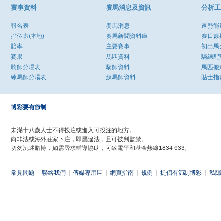
賽事資料
賽馬消息及資訊
分析工
報名表
賽馬消息
速勢能
排位表(本地)
賽馬新聞資料庫
賽日數
賠率
主要賽事
初出馬
賽果
馬匹資料
騎練配
騎師分場表
騎師資料
馬匹搬
練馬師分場表
練馬師資料
貼士指
博彩要有節制
未滿十八歲人士不得投注或進入可投注的地方。
向非法或海外莊家下注，即屬違法，且可被判監禁。
切勿沉迷賭博，如需尋求輔導協助，可致電平和基金熱線1834 633。
常見問題
|
聯絡我們
|
傳媒專用區
|
網頁指南
|
規例
|
提倡有節制博彩
|
私隱