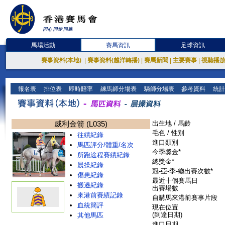
馬場活動
賽馬資訊
足球資訊
賽事資料(本地)
|
賽事資料(越洋轉播)
|
賽馬新聞
|
主要賽事
|
視聽播
報名表
排位表
即時賠率
練馬師分場表
騎師分場表
參考資料
統計
威利金箭 (L035)
出生地 / 馬齡
毛色 / 性別
往績紀錄
進口類別
馬匹評分/體重/名次
今季獎金*
所跑途程賽績紀錄
總獎金*
晨操紀錄
冠-亞-季-總出賽次數*
傷患紀錄
最近十個賽馬日
搬遷紀錄
出賽場數
來港前賽績記錄
自購馬來港前賽事片段
血統簡評
現在位置
(到達日期)
其他馬匹
進口日期